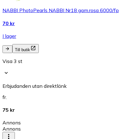
NABBI PhotoPearls NABBI Nr18 gam.rosa 6000/fp
70 kr
I lager
Till butik
Visa 3 st
Erbjudanden utan direktlänk
fr.
75 kr
Annons
Annons