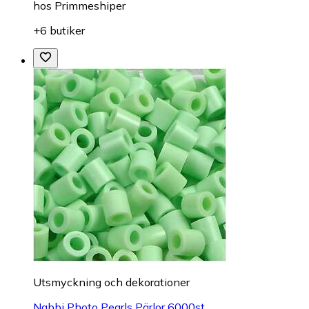
hos
Primmeshiper
+6 butiker
Utsmyckning och dekorationer
Nabbi Photo Pearls Pärlor 6000st