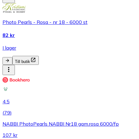
Photo Pearls - Rosa - nr 18 - 6000 st
82 kr
I lager
Till butik
4.5
(
79
)
NABBI PhotoPearls NABBI Nr18 gam.rosa 6000/fp
107 kr