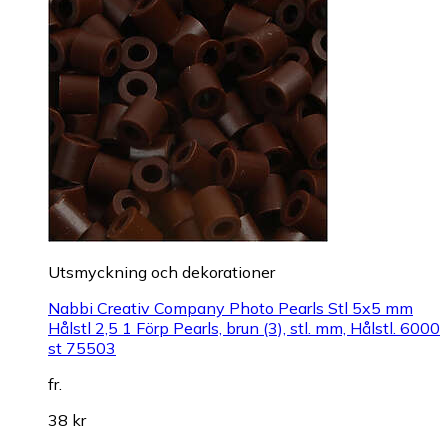
Utsmyckning och dekorationer
Nabbi Creativ Company Photo Pearls Stl 5x5 mm
Hålstl 2,5 1 Förp Pearls, brun (3), stl. mm, Hålstl. 6000
st 75503
fr.
38 kr