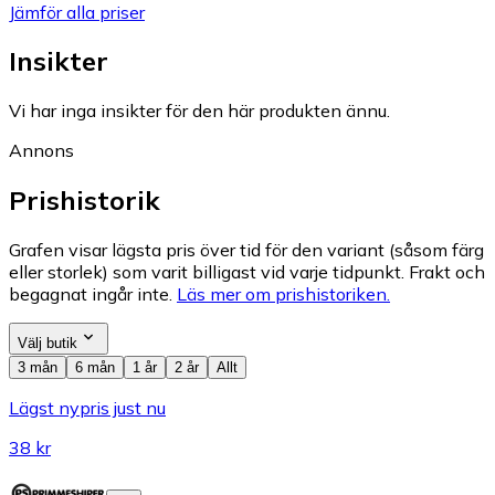
Jämför alla priser
Insikter
Vi har inga insikter för den här produkten ännu.
Annons
Prishistorik
Grafen visar lägsta pris över tid för den variant (såsom färg
eller storlek) som varit billigast vid varje tidpunkt. Frakt och
begagnat ingår inte.
Läs mer om prishistoriken.
Välj butik
3 mån
6 mån
1 år
2 år
Allt
Lägst nypris just nu
38 kr