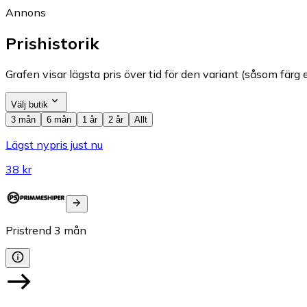
Annons
Prishistorik
Grafen visar lägsta pris över tid för den variant (såsom färg e
Välj butik
3 mån
6 mån
1 år
2 år
Allt
Lägst nypris just nu
38 kr
Pristrend
3
mån