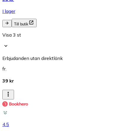
I lager
Till butik
Visa 3 st
Erbjudanden utan direktlänk
fr.
39 kr
4.5