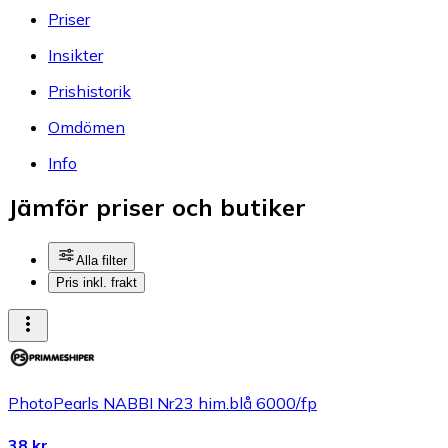
Priser
Insikter
Prishistorik
Omdömen
Info
Jämför priser och butiker
Alla filter
Pris inkl. frakt
PhotoPearls NABBI Nr23 him.blå 6000/fp
38 kr