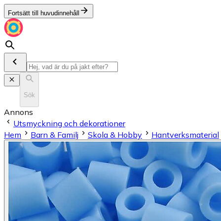
Fortsätt till huvudinnehåll
Sök
Annons
Utsmyckning och dekorationer
Hem
Barn & Familj
Skola & Hobby
Hantverksmaterial