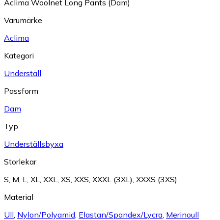
Aclima Woolnet Long Pants (Dam)
Varumärke
Aclima
Kategori
Underställ
Passform
Dam
Typ
Underställsbyxa
Storlekar
S
,
M
,
L
,
XL
,
XXL
,
XS
,
XXS
,
XXXL (3XL)
,
XXXS (3XS)
Material
Ull
,
Nylon/Polyamid
,
Elastan/Spandex/Lycra
,
Merinoull