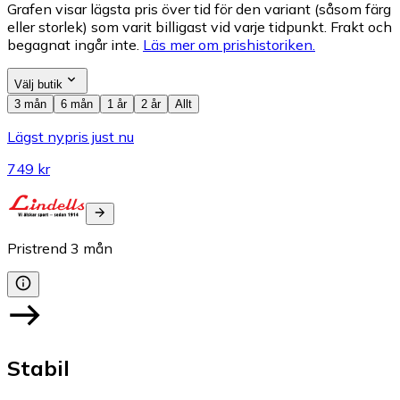
Grafen visar lägsta pris över tid för den variant (såsom färg
eller storlek) som varit billigast vid varje tidpunkt. Frakt och
begagnat ingår inte.
Läs mer om prishistoriken.
Välj butik
3 mån
6 mån
1 år
2 år
Allt
Lägst nypris just nu
749 kr
Pristrend
3
mån
Stabil