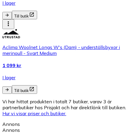
I lager
Till butik
Aclima Woolnet Longs W's (Dam) - underställsbyxor i
merinoull - Svart Medium
1 099 kr
I lager
Till butik
Vi har hittat produkten i totalt 7 butiker, varav 3 är
partnerbutiker hos Prisjakt och har direktlänk till butiken.
Hur vi visar priser och butiker.
Annons
Annons