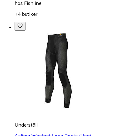
hos
Fishline
+4 butiker
Underställ
Aclima Woolnet Long Pants (Herr)