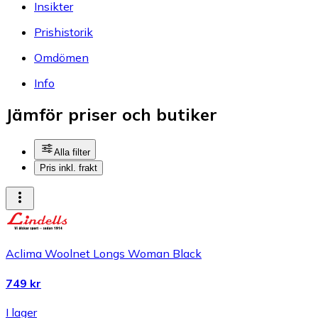
Insikter
Prishistorik
Omdömen
Info
Jämför priser och butiker
Alla filter
Pris inkl. frakt
Aclima Woolnet Longs Woman Black
749 kr
I lager