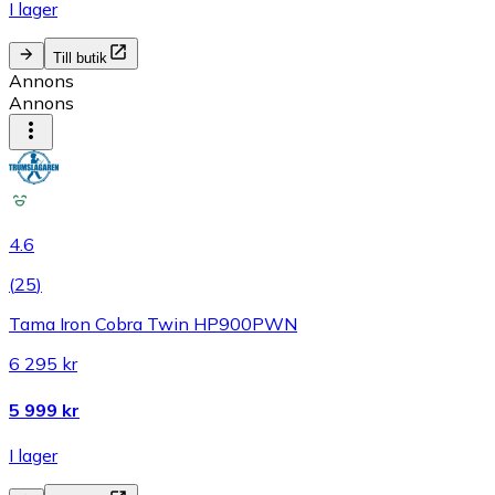
I lager
Till butik
Annons
Annons
4.6
(
25
)
Tama Iron Cobra Twin HP900PWN
6 295 kr
5 999 kr
I lager