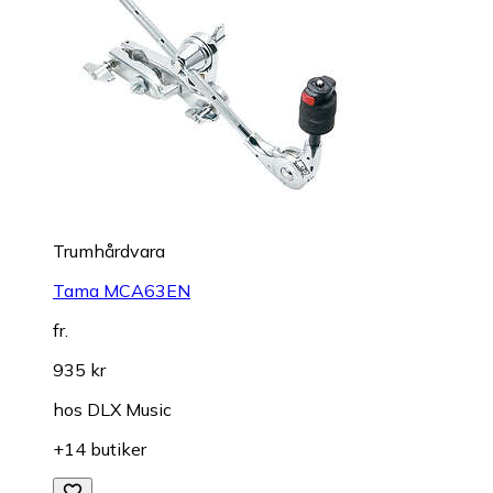
Trumhårdvara
Tama MCA63EN
fr.
935 kr
hos
DLX Music
+14 butiker