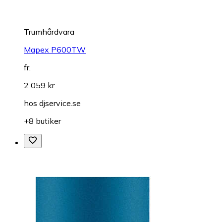
Trumhårdvara
Mapex P600TW
fr.
2 059 kr
hos
djservice.se
+8 butiker