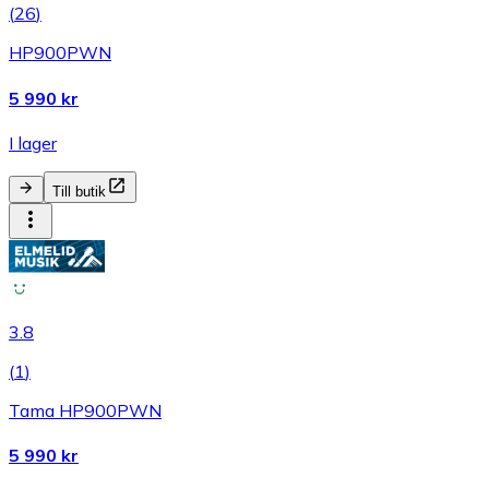
(
26
)
HP900PWN
5 990 kr
I lager
Till butik
3.8
(
1
)
Tama HP900PWN
5 990 kr