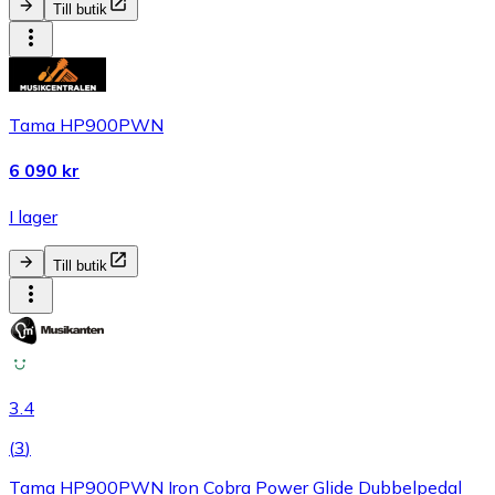
Till butik
Tama HP900PWN
6 090 kr
I lager
Till butik
3.4
(
3
)
Tama HP900PWN Iron Cobra Power Glide Dubbelpedal