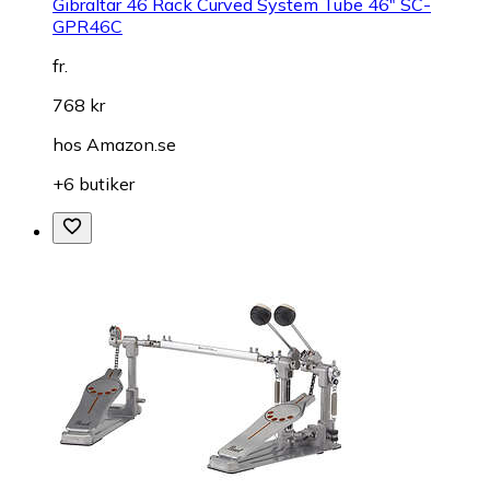
Gibraltar 46 Rack Curved System Tube 46" SC-
GPR46C
fr.
768 kr
hos
Amazon.se
+6 butiker