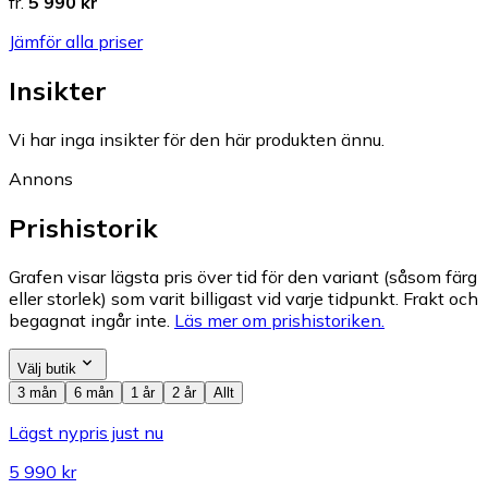
fr.
5 990 kr
Jämför alla priser
Insikter
Vi har inga insikter för den här produkten ännu.
Annons
Prishistorik
Grafen visar lägsta pris över tid för den variant (såsom färg
eller storlek) som varit billigast vid varje tidpunkt. Frakt och
begagnat ingår inte.
Läs mer om prishistoriken.
Välj butik
3 mån
6 mån
1 år
2 år
Allt
Lägst nypris just nu
5 990 kr