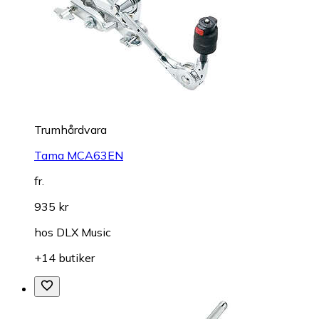
Trumhårdvara
Tama MCA63EN
fr.
935 kr
hos
DLX Music
+14 butiker