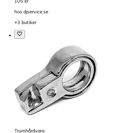
105 kr
hos
djservice.se
+3 butiker
Trumhårdvara