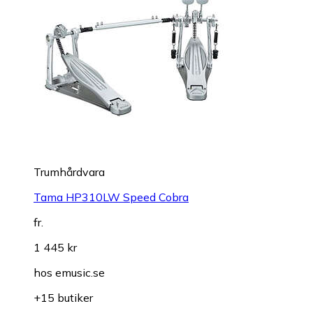
Trumhårdvara
Tama HP310LW Speed Cobra
fr.
1 445 kr
hos
emusic.se
+15 butiker