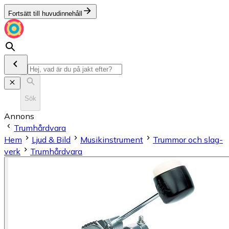
Fortsätt till huvudinnehåll
Sök
Annons
Trumhårdvara
Hem
Ljud & Bild
Musikinstrument
Trum­mor och slag­
verk
Trumhårdvara