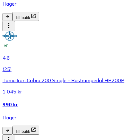
I lager
Till butik
4.6
(
25
)
Tama Iron Cobra 200 Single - Bastrumpedal HP200P
1 045 kr
990 kr
I lager
Till butik