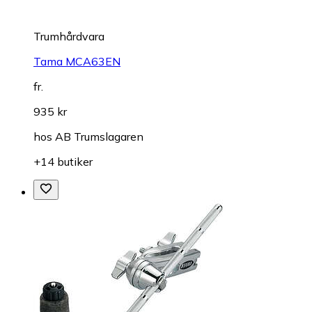
Trumhårdvara
Tama MCA63EN
fr.
935 kr
hos
AB Trumslagaren
+14 butiker