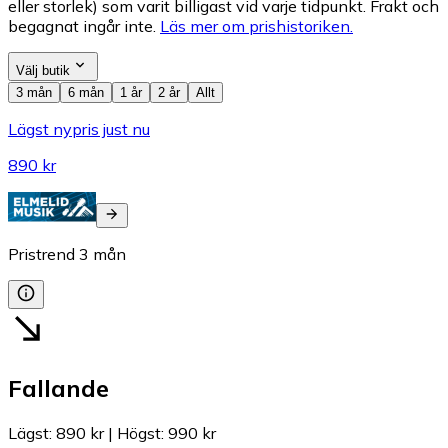
eller storlek) som varit billigast vid varje tidpunkt. Frakt och
begagnat ingår inte.
Läs mer om prishistoriken.
Välj butik
3 mån
6 mån
1 år
2 år
Allt
Lägst nypris just nu
890 kr
Pristrend
3
mån
Fallande
Lägst
:
890 kr
|
Högst
:
990 kr