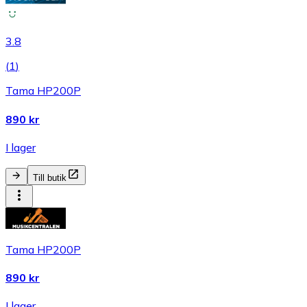
3.8
(
1
)
Tama HP200P
890 kr
I lager
Till butik
Tama HP200P
890 kr
I lager