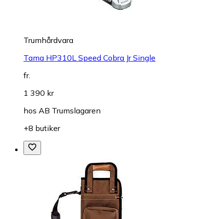
Trumhårdvara
Tama HP310L Speed Cobra Jr Single
fr.
1 390 kr
hos
AB Trumslagaren
+8 butiker