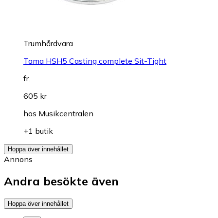
Trumhårdvara
Tama HSH5 Casting complete Sit-Tight
fr.
605 kr
hos
Musikcentralen
+1 butik
Hoppa över innehållet
Annons
Andra besökte även
Hoppa över innehållet