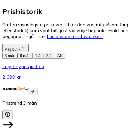
Prishistorik
Grafen visar lägsta pris över tid för den variant (såsom färg
eller storlek) som varit billigast vid varje tidpunkt. Frakt och
begagnat ingår inte.
Läs mer om prishistoriken.
Välj butik
3 mån
6 mån
1 år
2 år
Allt
Lägst nypris just nu
2 690 kr
Pristrend
3
mån