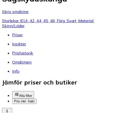
Skriv omdöme
Storlekar (EU): 42, 44, 45, 46, Färg: Svart, Material:
Skinn/Läder
Priser
Insikter
Prishistorik
Omdömen
Info
Jämför priser och butiker
Alla filter
Pris inkl. frakt