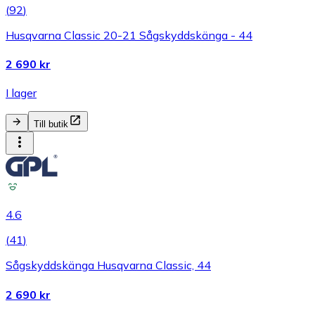
(
92
)
Husqvarna Classic 20-21 Sågskyddskänga - 44
2 690 kr
I lager
Till butik
4.6
(
41
)
Sågskyddskänga Husqvarna Classic, 44
2 690 kr