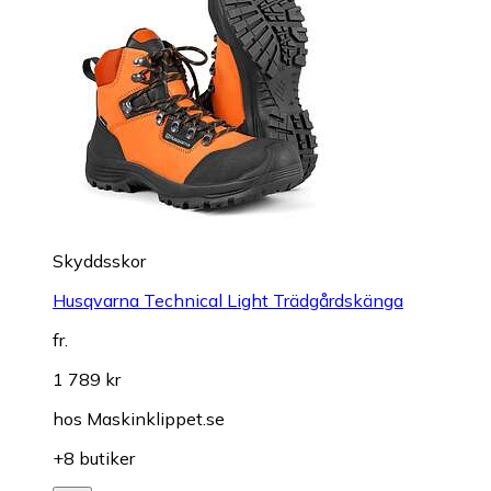
Skyddsskor
Husqvarna Technical Light Trädgårdskänga
fr.
1 789 kr
hos
Maskinklippet.se
+8 butiker