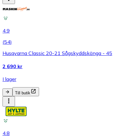
4.9
(
54
)
Husqvarna Classic 20-21 Sågskyddskänga - 45
2 690 kr
I lager
Till butik
4.8