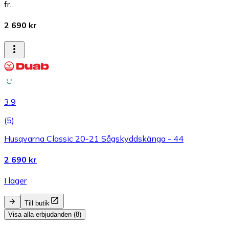
fr.
2 690 kr
3.9
(
5
)
Husqvarna Classic 20-21 Sågskyddskänga - 44
2 690 kr
I lager
Till butik
Visa alla erbjudanden (8)