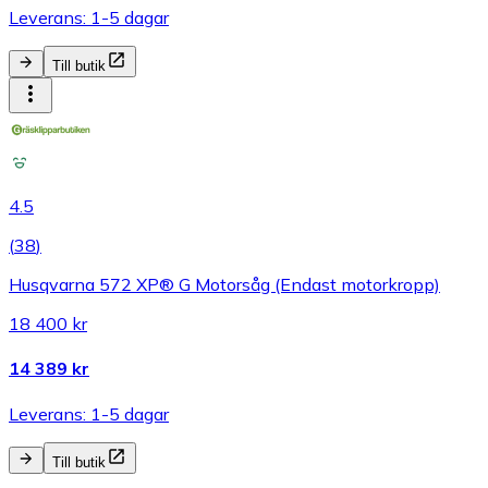
Leverans: 1-5 dagar
Till butik
4.5
(
38
)
Husqvarna 572 XP® G Motorsåg (Endast motorkropp)
18 400 kr
14 389 kr
Leverans: 1-5 dagar
Till butik