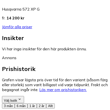
Husqvarna 572 XP G
fr.
14 200 kr
Jämför alla priser
Insikter
Vi har inga insikter för den här produkten ännu.
Annons
Prishistorik
Grafen visar lägsta pris över tid för den variant (såsom färg
eller storlek) som varit billigast vid varje tidpunkt. Frakt och
begagnat ingår inte.
Läs mer om prishistoriken.
Välj butik
3 mån
6 mån
1 år
2 år
Allt