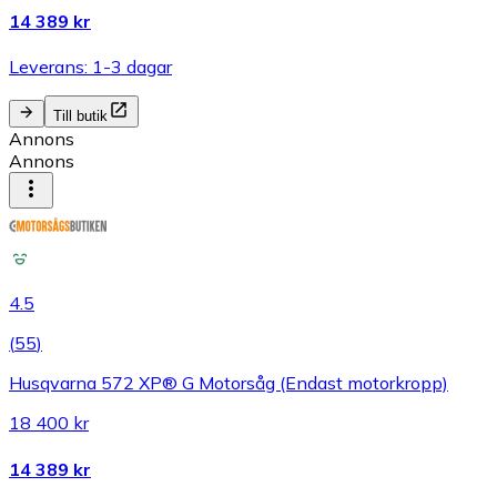
14 389 kr
Leverans: 1-3 dagar
Till butik
Annons
Annons
4.5
(
55
)
Husqvarna 572 XP® G Motorsåg (Endast motorkropp)
18 400 kr
14 389 kr