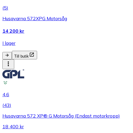
(
5
)
Husqvarna 572XPG Motorsåg
14 200 kr
I lager
Till butik
4.6
(
43
)
Husqvarna 572 XP® G Motorsåg (Endast motorkropp)
18 400 kr