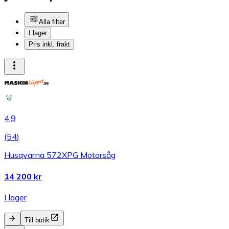
Alla filter
I lager
Pris inkl. frakt
4.9
(
54
)
Husqvarna 572XPG Motorsåg
14 200 kr
I lager
Till butik