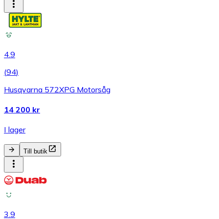
4.9
(
94
)
Husqvarna 572XPG Motorsåg
14 200 kr
I lager
Till butik
3.9