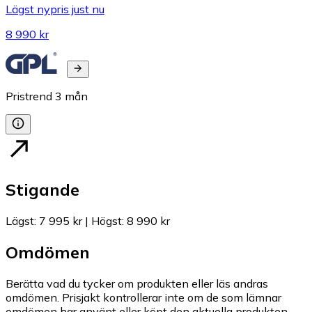
Lägst nypris just nu
8 990 kr
Pristrend
3
mån
Stigande
Lägst
:
7 995 kr
|
Högst
:
8 990 kr
Omdömen
Berätta vad du tycker om produkten eller läs andras
omdömen. Prisjakt kontrollerar inte om de som lämnar
omdömen har använt eller köpt den aktuella produkten.