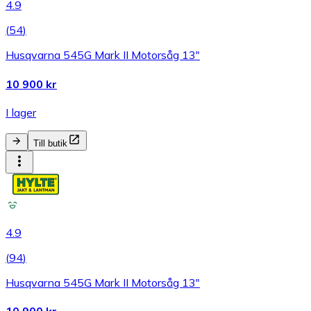
4.9
(
54
)
Husqvarna 545G Mark II Motorsåg 13"
10 900 kr
I lager
Till butik
4.9
(
94
)
Husqvarna 545G Mark II Motorsåg 13"