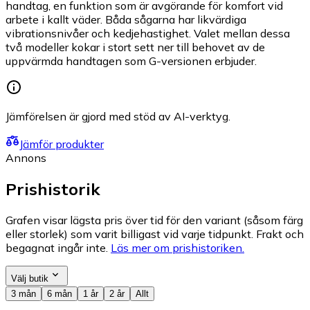
handtag, en funktion som är avgörande för komfort vid
arbete i kallt väder. Båda sågarna har likvärdiga
vibrationsnivåer och kedjehastighet. Valet mellan dessa
två modeller kokar i stort sett ner till behovet av de
uppvärmda handtagen som G-versionen erbjuder.
Jämförelsen är gjord med stöd av AI-verktyg.
Jämför produkter
Annons
Prishistorik
Grafen visar lägsta pris över tid för den variant (såsom färg
eller storlek) som varit billigast vid varje tidpunkt. Frakt och
begagnat ingår inte.
Läs mer om prishistoriken.
Välj butik
3 mån
6 mån
1 år
2 år
Allt