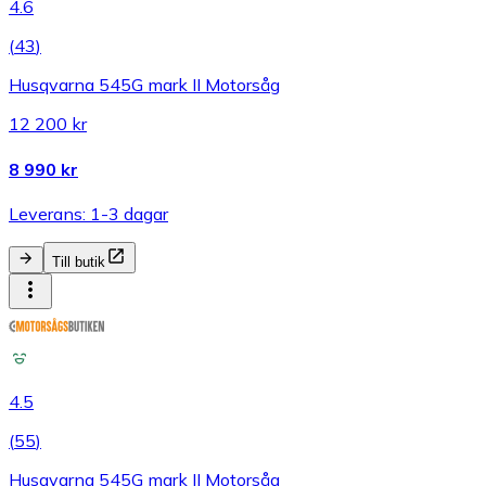
4.6
(
43
)
Husqvarna 545G mark II Motorsåg
12 200 kr
8 990 kr
Leverans: 1-3 dagar
Till butik
4.5
(
55
)
Husqvarna 545G mark II Motorsåg