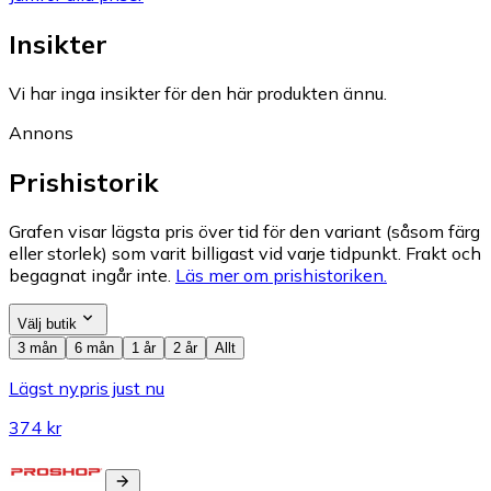
Insikter
Vi har inga insikter för den här produkten ännu.
Annons
Prishistorik
Grafen visar lägsta pris över tid för den variant (såsom färg
eller storlek) som varit billigast vid varje tidpunkt. Frakt och
begagnat ingår inte.
Läs mer om prishistoriken.
Välj butik
3 mån
6 mån
1 år
2 år
Allt
Lägst nypris just nu
374 kr