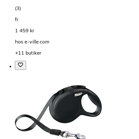
(
3
)
fr.
1 459 kr
hos
e-ville.com
+11 butiker