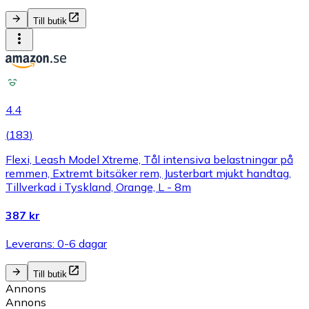
Till butik
4.4
(
183
)
Flexi, Leash Model Xtreme, Tål intensiva belastningar på
remmen, Extremt bitsäker rem, Justerbart mjukt handtag,
Tillverkad i Tyskland, Orange, L - 8m
387 kr
Leverans: 0-6 dagar
Till butik
Annons
Annons