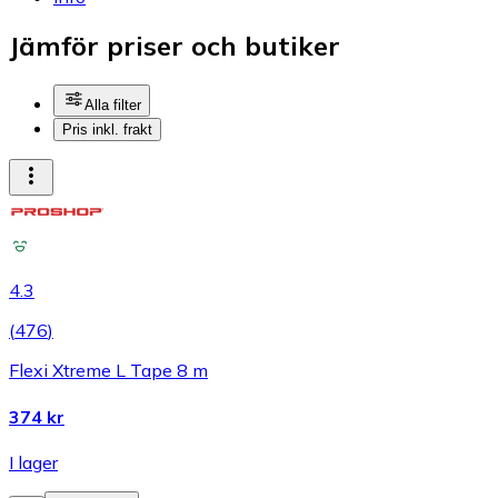
Jämför priser och butiker
Alla filter
Pris inkl. frakt
4.3
(
476
)
Flexi Xtreme L Tape 8 m
374 kr
I lager