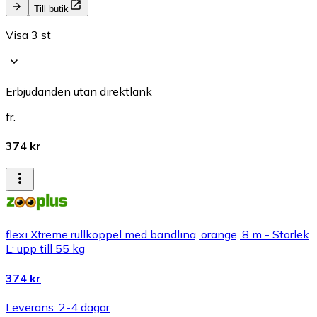
Till butik
Visa 3 st
Erbjudanden utan direktlänk
fr.
374 kr
flexi Xtreme rullkoppel med bandlina, orange, 8 m - Storlek
L: upp till 55 kg
374 kr
Leverans: 2-4 dagar