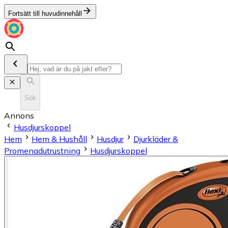
Fortsätt till huvudinnehåll
Sök
Annons
Husdjurskoppel
Hem
Hem & Hushåll
Husdjur
Djurkläder &
Promenadutrustning
Husdjurskoppel