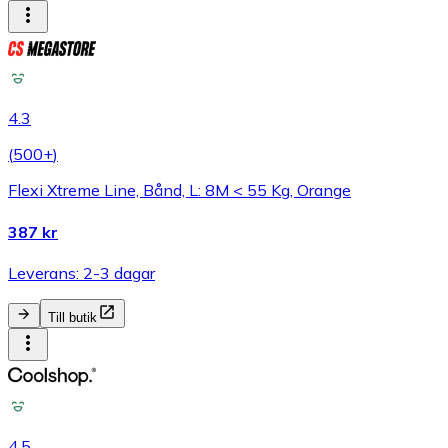
4.3
(
500+
)
Flexi Xtreme Line, Bånd, L: 8M < 55 Kg, Orange
387 kr
Leverans: 2-3 dagar
Till butik
4.5