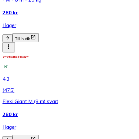
280 kr
I lager
Till butik
4.3
(
475
)
Flexi Giant M (8 m) svart
280 kr
I lager