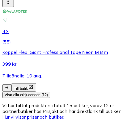
4.3
(
55
)
Koppel Flexi Giant Professional Tape Neon M 8 m
399 kr
Tillgänglig: 10 aug.
Till butik
Visa alla erbjudanden (12)
Vi har hittat produkten i totalt 15 butiker, varav 12 är
partnerbutiker hos Prisjakt och har direktlänk till butiken.
Hur vi visar priser och butiker.