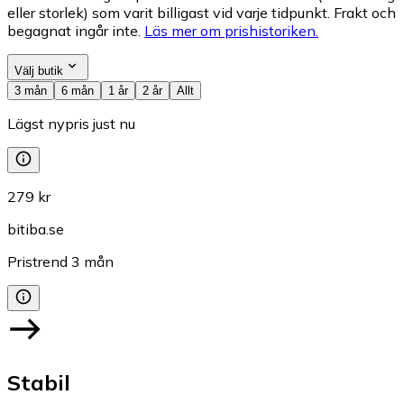
eller storlek) som varit billigast vid varje tidpunkt. Frakt och
begagnat ingår inte.
Läs mer om prishistoriken.
Välj butik
3 mån
6 mån
1 år
2 år
Allt
Lägst nypris just nu
279 kr
bitiba.se
Pristrend
3
mån
Stabil