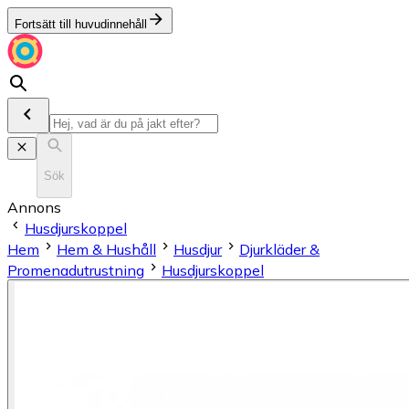
Fortsätt till huvudinnehåll
Sök
Annons
Husdjurskoppel
Hem
Hem & Hushåll
Husdjur
Djurkläder &
Promenadutrustning
Husdjurskoppel