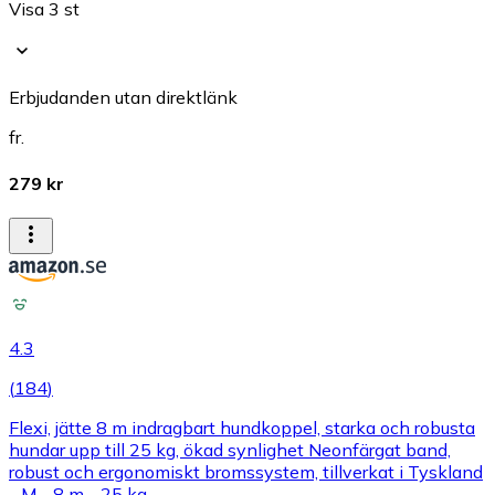
Visa 3 st
Erbjudanden utan direktlänk
fr.
279 kr
4.3
(
184
)
Flexi, jätte 8 m indragbart hundkoppel, starka och robusta
hundar upp till 25 kg, ökad synlighet Neonfärgat band,
robust och ergonomiskt bromssystem, tillverkat i Tyskland
- M - 8 m - 25 kg