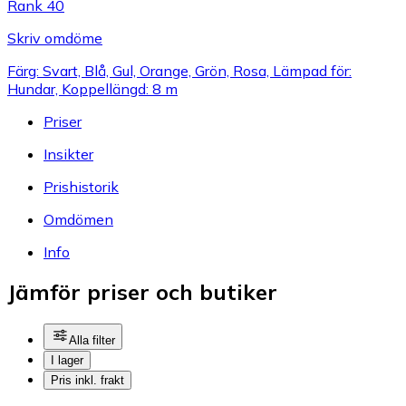
Rank 40
Skriv omdöme
Färg: Svart, Blå, Gul, Orange, Grön, Rosa, Lämpad för:
Hundar, Koppellängd: 8 m
Priser
Insikter
Prishistorik
Omdömen
Info
Jämför priser och butiker
Alla filter
I lager
Pris inkl. frakt