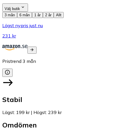
Välj butik
3 mån
6 mån
1 år
2 år
Allt
Lägst nypris just nu
231 kr
Pristrend
3
mån
Stabil
Lägst
:
199 kr
|
Högst
:
239 kr
Omdömen