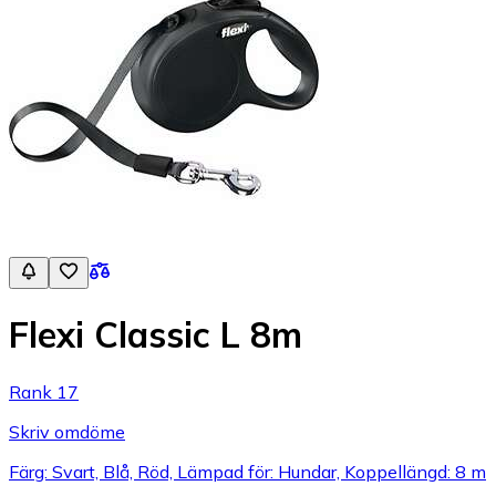
Flexi Classic L 8m
Rank 17
Skriv omdöme
Färg: Svart, Blå, Röd, Lämpad för: Hundar, Koppellängd: 8 m