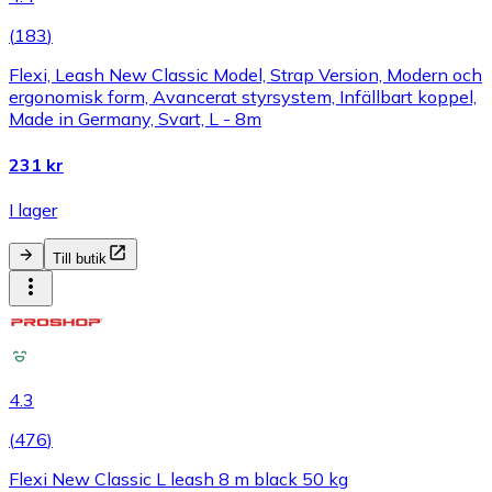
(
183
)
Flexi, Leash New Classic Model, Strap Version, Modern och
ergonomisk form, Avancerat styrsystem, Infällbart koppel,
Made in Germany, Svart, L - 8m
231 kr
I lager
Till butik
4.3
(
476
)
Flexi New Classic L leash 8 m black 50 kg