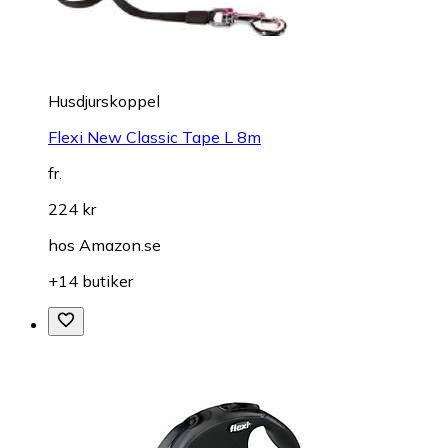
Husdjurskoppel
Flexi New Classic Tape L 8m
fr.
224 kr
hos
Amazon.se
+14 butiker