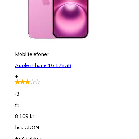
Mobiltelefoner
Apple iPhone 16 128GB
+
(
3
)
fr.
8 109 kr
hos
CDON
+33 butiker