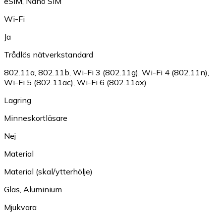
eSIM
,
Nano SIM
Wi-Fi
Ja
Trådlös nätverkstandard
802.11a
,
802.11b
,
Wi-Fi 3 (802.11g)
,
Wi-Fi 4 (802.11n)
,
Wi-Fi 5 (802.11ac)
,
Wi-Fi 6 (802.11ax)
Lagring
Minneskortläsare
Nej
Material
Material (skal/ytterhölje)
Glas
,
Aluminium
Mjukvara