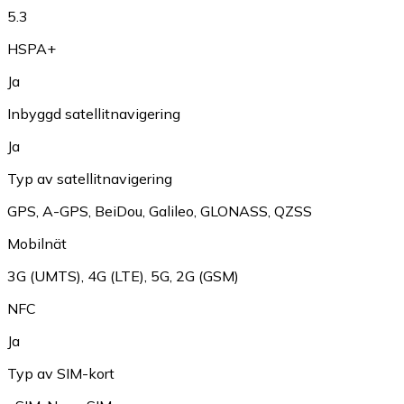
5.3
HSPA+
Ja
Inbyggd satellitnavigering
Ja
Typ av satellitnavigering
GPS
,
A-GPS
,
BeiDou
,
Galileo
,
GLONASS
,
QZSS
Mobilnät
3G (UMTS)
,
4G (LTE)
,
5G
,
2G (GSM)
NFC
Ja
Typ av SIM-kort