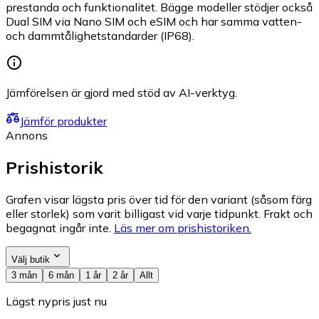
prestanda och funktionalitet. Bägge modeller stödjer också
Dual SIM via Nano SIM och eSIM och har samma vatten-
och dammtålighetstandarder (IP68).
Jämförelsen är gjord med stöd av AI-verktyg.
Jämför produkter
Annons
Prishistorik
Grafen visar lägsta pris över tid för den variant (såsom färg
eller storlek) som varit billigast vid varje tidpunkt. Frakt och
begagnat ingår inte.
Läs mer om prishistoriken.
Välj butik
3 mån
6 mån
1 år
2 år
Allt
Lägst nypris just nu