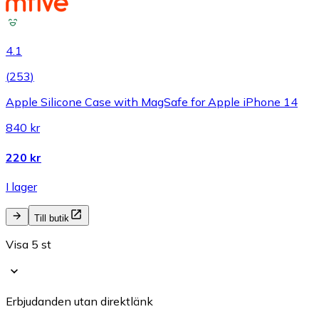
4.1
(
253
)
Apple Silicone Case with MagSafe for Apple iPhone 14
840 kr
220 kr
I lager
Till butik
Visa 5 st
Erbjudanden utan direktlänk