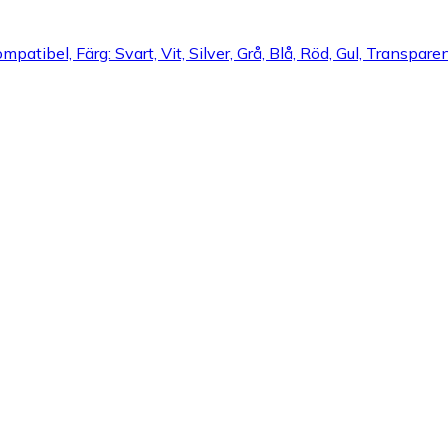
tibel, Färg: Svart, Vit, Silver, Grå, Blå, Röd, Gul, Transparent