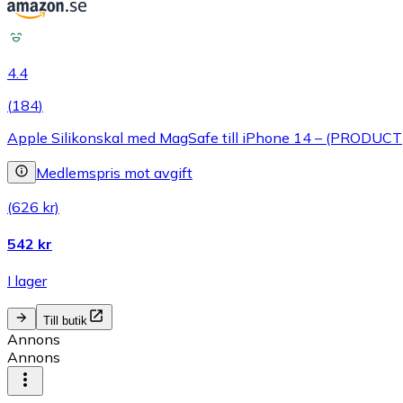
4.4
(
184
)
Apple Silikonskal med MagSafe till iPhone 14 – (PRODUCT) RED 
Medlemspris mot avgift
(626 kr)
542 kr
I lager
Till butik
Annons
Annons