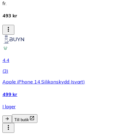
fr.
493 kr
4.4
(
3
)
Apple iPhone 14 Silikonskydd (svart)
499 kr
I lager
Till butik