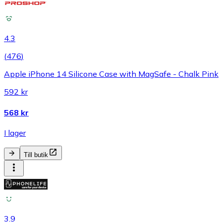
4.3
(
476
)
Apple iPhone 14 Silicone Case with MagSafe - Chalk Pink
592 kr
568 kr
I lager
Till butik
3.9