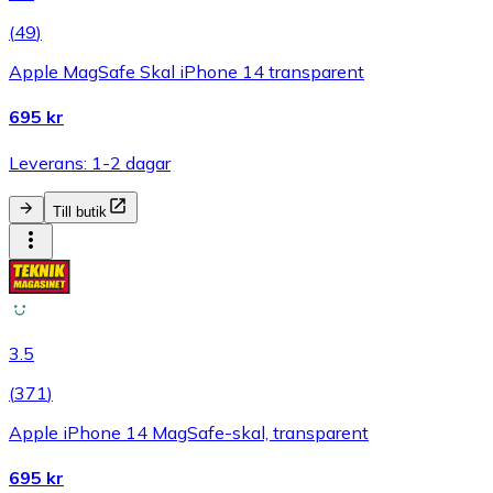
(
49
)
Apple MagSafe Skal iPhone 14 transparent
695 kr
Leverans: 1-2 dagar
Till butik
3.5
(
371
)
Apple iPhone 14 MagSafe-skal, transparent
695 kr