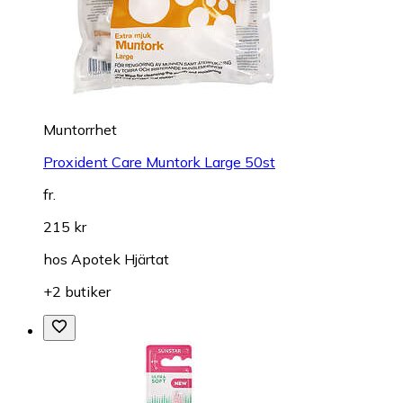
Muntorrhet
Proxident Care Muntork Large 50st
fr.
215 kr
hos
Apotek Hjärtat
+2 butiker