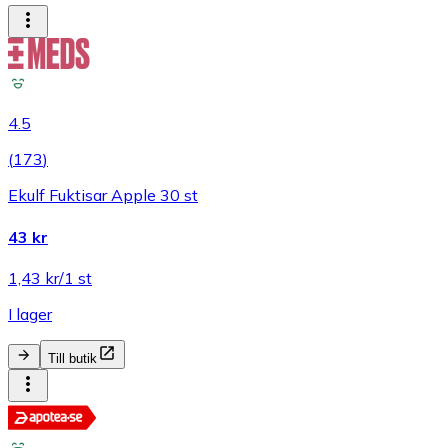
4.5
(
173
)
Ekulf Fuktisar Apple 30 st
43 kr
1,43 kr/1 st
I lager
Till butik