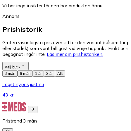
Vi har inga insikter för den här produkten ännu.
Annons
Prishistorik
Grafen visar lägsta pris över tid för den variant (såsom färg
eller storlek) som varit billigast vid varje tidpunkt. Frakt och
begagnat ingår inte.
Läs mer om prishistoriken.
Välj butik
3 mån
6 mån
1 år
2 år
Allt
Lägst nypris just nu
43 kr
Pristrend
3
mån