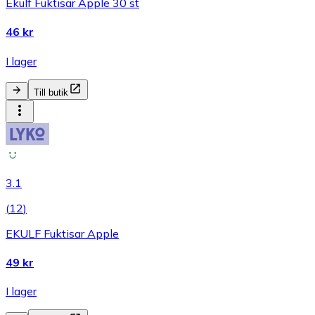
Ekulf Fuktisar Apple 30 st
46 kr
I lager
Till butik
3.1
(
12
)
EKULF Fuktisar Apple
49 kr
I lager