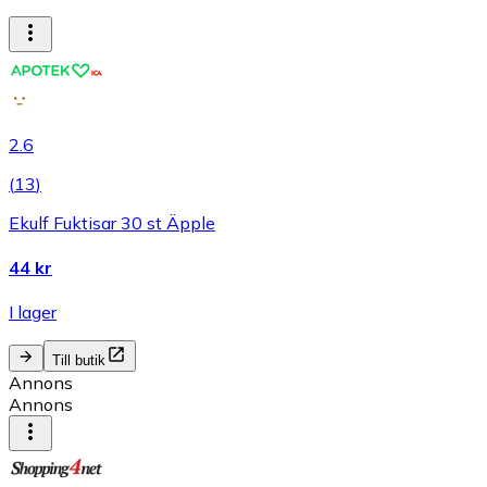
2.6
(
13
)
Ekulf Fuktisar 30 st Äpple
44 kr
I lager
Till butik
Annons
Annons