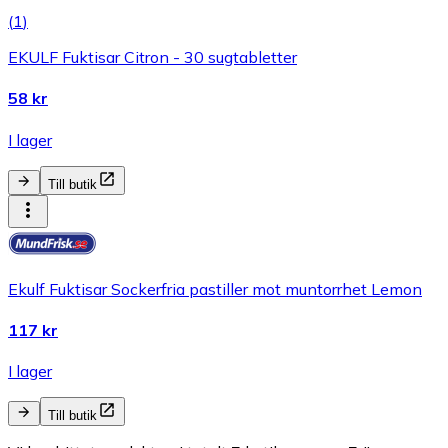
(
1
)
EKULF Fuktisar Citron - 30 sugtabletter
58 kr
I lager
Till butik
Ekulf Fuktisar Sockerfria pastiller mot muntorrhet Lemon
117 kr
I lager
Till butik