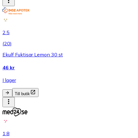
2.5
(
20
)
Ekulf Fuktisar Lemon 30 st
46 kr
I lager
Till butik
1.8