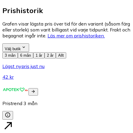
Prishistorik
Grafen visar lägsta pris över tid för den variant (såsom färg
eller storlek) som varit billigast vid varje tidpunkt. Frakt och
begagnat ingår inte.
Läs mer om prishistoriken.
Välj butik
3 mån
6 mån
1 år
2 år
Allt
Lägst nypris just nu
42 kr
Pristrend
3
mån