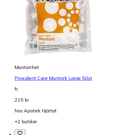
Muntorrhet
Proxident Care Muntork Large 50st
fr.
215 kr
hos
Apotek Hjärtat
+2 butiker