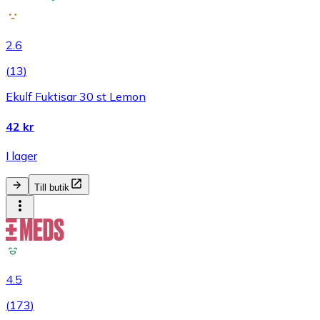
2.6
(
13
)
Ekulf Fuktisar 30 st Lemon
42 kr
I lager
Till butik
4.5
(
173
)