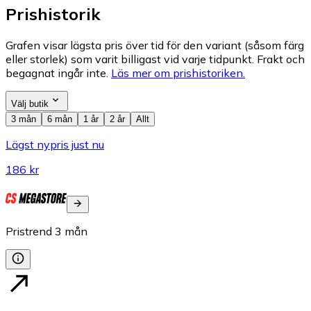
Prishistorik
Grafen visar lägsta pris över tid för den variant (såsom färg
eller storlek) som varit billigast vid varje tidpunkt. Frakt och
begagnat ingår inte.
Läs mer om prishistoriken.
Välj butik
3 mån
6 mån
1 år
2 år
Allt
Lägst nypris just nu
186 kr
Pristrend
3
mån