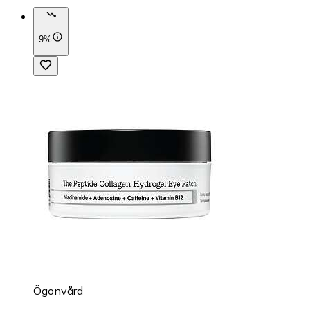
9%
Ögonvård