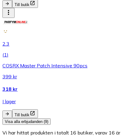
Till butik
2.3
(
1
)
COSRX Master Patch Intensive 90pcs
399 kr
318 kr
I lager
Till butik
Visa alla erbjudanden (9)
Vi har hittat produkten i totalt 16 butiker, varav 16 är