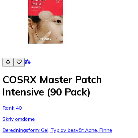
COSRX Master Patch
Intensive (90 Pack)
Rank 40
Skriv omdöme
Beredningsform: Gel, Typ av besvär: Acne, Finne