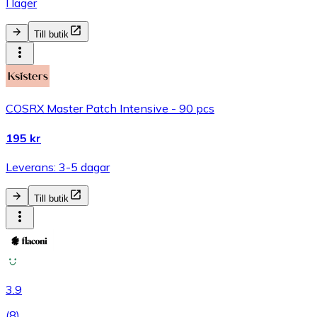
I lager
Till butik
COSRX Master Patch Intensive - 90 pcs
195 kr
Leverans: 3-5 dagar
Till butik
3.9
(
8
)