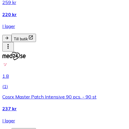
259 kr
220 kr
I lager
Till butik
1.8
(
1
)
Cosrx Master Patch Intensive 90 pcs. - 90 st
237 kr
I lager