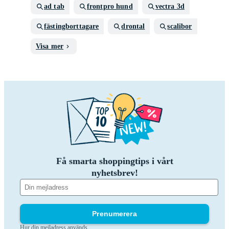
ad tab
frontpro hund
vectra 3d
fästingborttagare
drontal
scalibor
Visa mer
Få smarta shoppingtips i vårt
nyhetsbrev!
Prenumerera
Hur din mejladress används