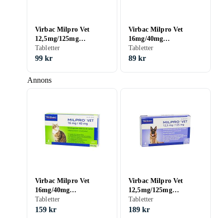
Virbac Milpro Vet
Virbac Milpro Vet
12,5mg/125mg
16mg/40mg
Filmdragerade
Tabletter
Filmdragerade
Tabletter
Tabletter för Hundar
Tabletter för Katter 2st
99 kr
89 kr
2st
Annons
Virbac Milpro Vet
Virbac Milpro Vet
16mg/40mg
12,5mg/125mg
Filmdragerade
Tabletter
Filmdragerade
Tabletter
Tabletter för Katter 4st
Tabletter för Hundar
159 kr
189 kr
4st