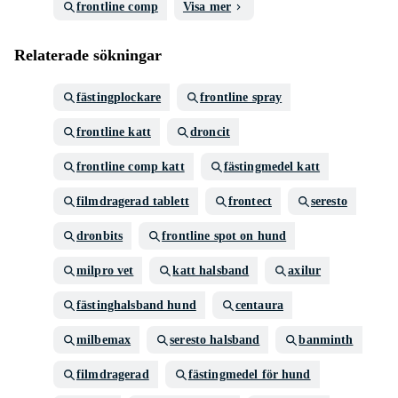
frontline comp
Visa mer
Relaterade sökningar
fästingplockare
frontline spray
frontline katt
droncit
frontline comp katt
fästingmedel katt
filmdragerad tablett
frontect
seresto
dronbits
frontline spot on hund
milpro vet
katt halsband
axilur
fästinghalsband hund
centaura
milbemax
seresto halsband
banminth
filmdragerad
fästingmedel för hund