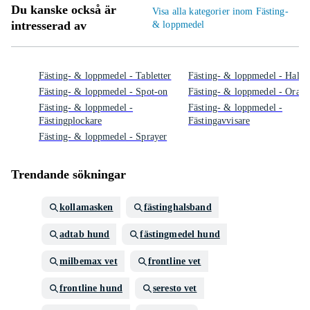
Du kanske också är
Visa alla kategorier inom Fästing-
intresserad av
& loppmedel
Fästing- & loppmedel - Tabletter
Fästing- & loppmedel - Halsb
Fästing- & loppmedel - Spot-on
Fästing- & loppmedel - Oral p
Fästing- & loppmedel -
Fästing- & loppmedel -
Fästingplockare
Fästingavvisare
Fästing- & loppmedel - Sprayer
Trendande sökningar
kollamasken
fästinghalsband
adtab hund
fästingmedel hund
milbemax vet
frontline vet
frontline hund
seresto vet