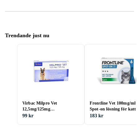
Trendande just nu
Virbac Milpro Vet
Frontline Vet 100mg/ml
12,5mg/125mg
Spot-on lösning för katt 
Filmdragerade Tabletter för
0,5ml
99 kr
183 kr
Hundar 2st