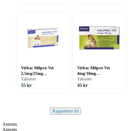
Virbac Milpro Vet
Virbac Milpro Vet
2,5mg/25mg
4mg/10mg
Filmdragerade
Tabletter
Filmdragerade
Tabletter
Tabletter för Små
Tabletter för Små
55 kr
45 kr
Hundar och Valpar 2st
Katter och Kattungar
2st
Rapportera fel
Annons
Annons