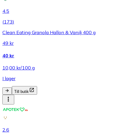
4.5
(
173
)
Clean Eating Granola Hallon & Vanilj 400 g
49 kr
40 kr
10,00 kr/100 g
I lager
Till butik
2.6