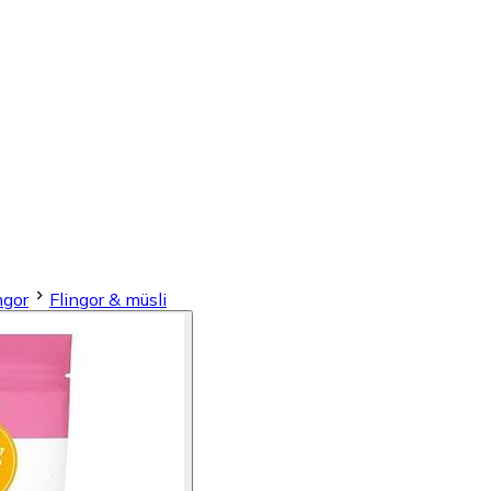
ngor
Flingor & müsli