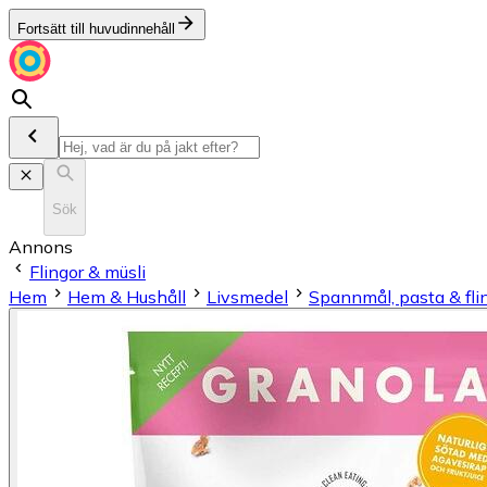
Fortsätt till huvudinnehåll
Sök
Annons
Flingor & müsli
Hem
Hem & Hushåll
Livsmedel
Spannmål, pasta & fli