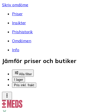
Skriv omdöme
Priser
Insikter
Prishistorik
Omdömen
Info
Jämför priser och butiker
Alla filter
I lager
Pris inkl. frakt