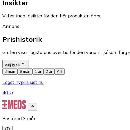
Insikter
Vi har inga insikter för den här produkten ännu.
Annons
Prishistorik
Grafen visar lägsta pris över tid för den variant (såsom färg e
Välj butik
3 mån
6 mån
1 år
2 år
Allt
Lägst nypris just nu
40 kr
Pristrend
3
mån