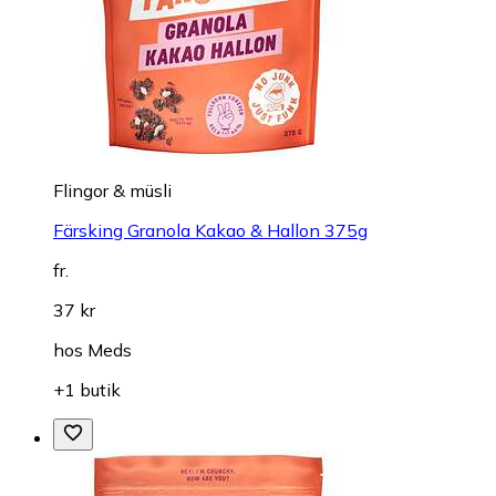
Flingor & müsli
Färsking Granola Kakao & Hallon 375g
fr.
37 kr
hos
Meds
+1 butik