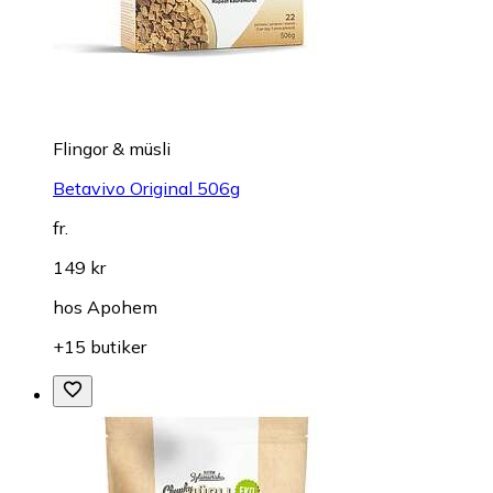
Flingor & müsli
Betavivo Original 506g
fr.
149 kr
hos
Apohem
+15 butiker