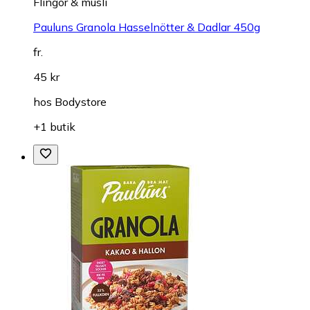
Flingor & müsli
Pauluns Granola Hasselnötter & Dadlar 450g
fr.
45 kr
hos
Bodystore
+1 butik