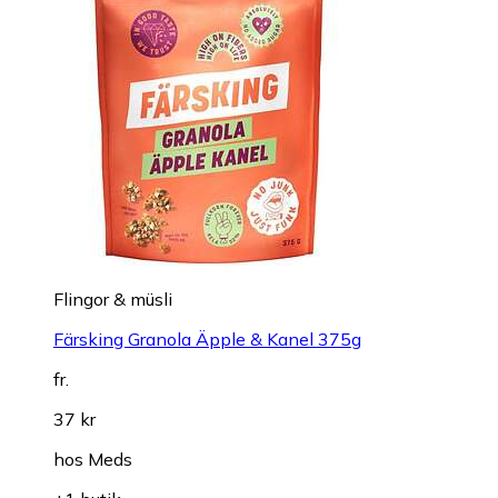
Flingor & müsli
Färsking Granola Äpple & Kanel 375g
fr.
37 kr
hos
Meds