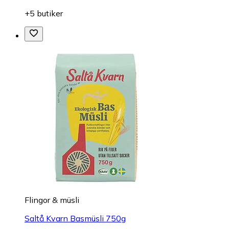
+5 butiker
Flingor & müsli
Saltå Kvarn Basmüsli 750g