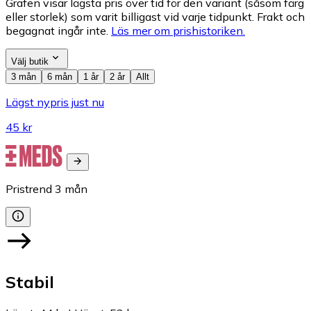
Grafen visar lägsta pris över tid för den variant (såsom färg
eller storlek) som varit billigast vid varje tidpunkt. Frakt och
begagnat ingår inte.
Läs mer om prishistoriken.
Välj butik
3 mån
6 mån
1 år
2 år
Allt
Lägst nypris just nu
45 kr
Pristrend
3
mån
Stabil