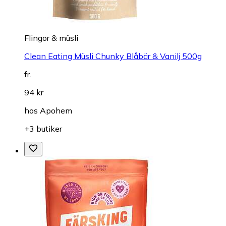
Flingor & müsli
Clean Eating Müsli Chunky Blåbär & Vanilj 500g
fr.
94 kr
hos
Apohem
+3 butiker