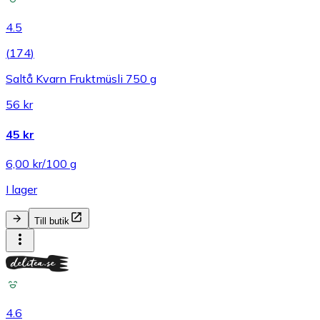
4.5
(
174
)
Saltå Kvarn Fruktmüsli 750 g
56 kr
45 kr
6,00 kr/100 g
I lager
Till butik
4.6