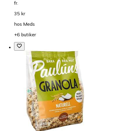
fr.
35 kr
hos
Meds
+6 butiker