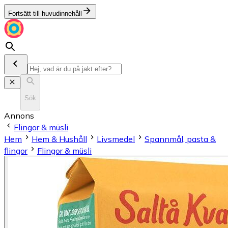
Fortsätt till huvudinnehåll
Sök
Annons
Flingor & müsli
Hem
Hem & Hushåll
Livsmedel
Spannmål, pasta &
flingor
Flingor & müsli