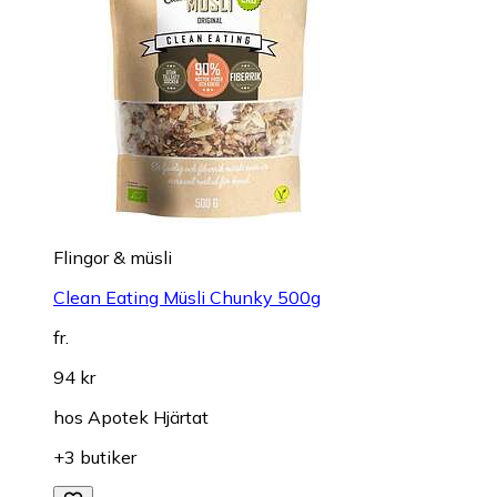
Flingor & müsli
Clean Eating Müsli Chunky 500g
fr.
94 kr
hos
Apotek Hjärtat
+3 butiker