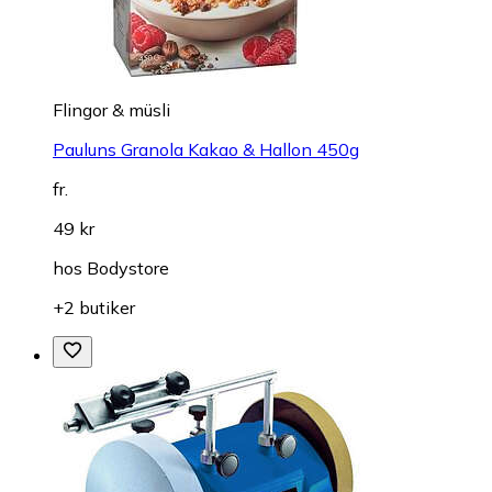
Flingor & müsli
Pauluns Granola Kakao & Hallon 450g
fr.
49 kr
hos
Bodystore
+2 butiker