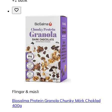
+1 butik
Flingor & müsli
Biosalma Protein Granola Chunky Mörk Choklad
400g