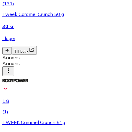
(
131
)
Tweek Caramel Crunch 50 g
30 kr
I lager
Till butik
Annons
Annons
1.8
(
1
)
TWEEK Caramel Crunch 51g