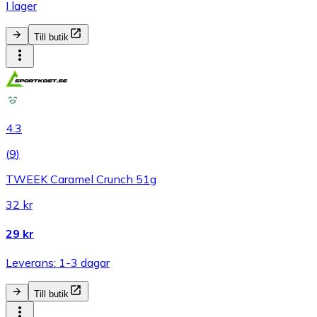
I lager
Till butik
4.3
(
9
)
TWEEK Caramel Crunch 51g
32 kr
29 kr
Leverans: 1-3 dagar
Till butik