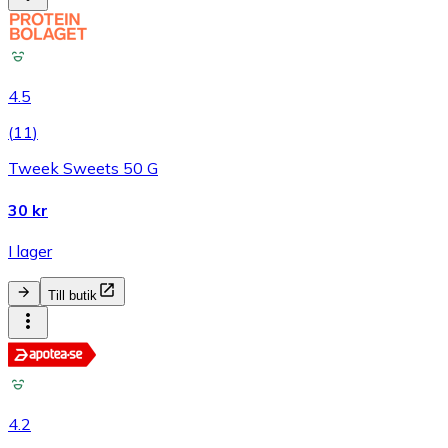
4.5
(
11
)
Tweek Sweets 50 G
30 kr
I lager
Till butik
4.2