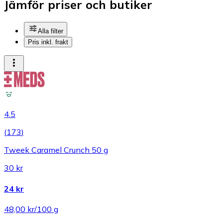
Jämför priser och butiker
Alla filter
Pris inkl. frakt
4.5
(
173
)
Tweek Caramel Crunch 50 g
30 kr
24 kr
48,00 kr/100 g