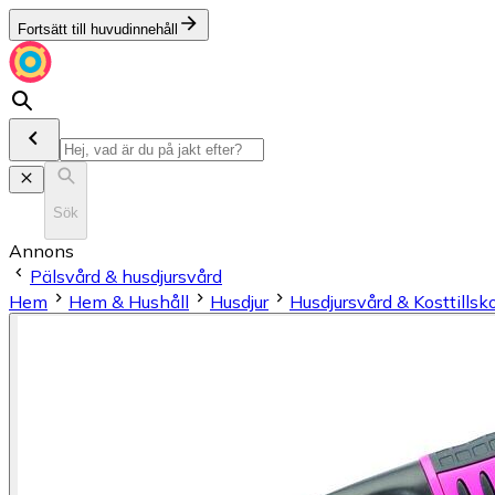
Fortsätt till huvudinnehåll
Sök
Annons
Pälsvård & husdjursvård
Hem
Hem & Hushåll
Husdjur
Husdjursvård & Kosttillsk