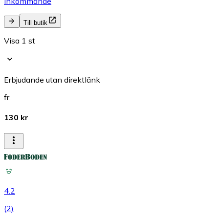
Inkommande
Till butik
Visa 1 st
Erbjudande utan direktlänk
fr.
130 kr
4.2
(
2
)