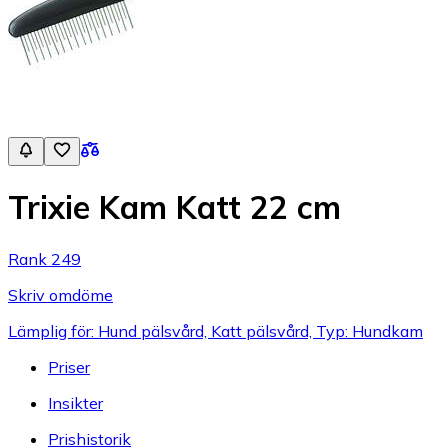
Trixie Kam Katt 22 cm
Rank 249
Skriv omdöme
Lämplig för: Hund pälsvård, Katt pälsvård, Typ: Hundkam
Priser
Insikter
Prishistorik