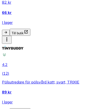
82 kr
66 kr
I lager
Till butik
4.2
(
12
)
Pälsutredare för pälsvård katt, svart, TRIXIE
89 kr
I lager