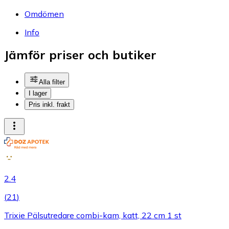
Omdömen
Info
Jämför priser och butiker
Alla filter
I lager
Pris inkl. frakt
2.4
(
21
)
Trixie Pälsutredare combi-kam, katt, 22 cm 1 st