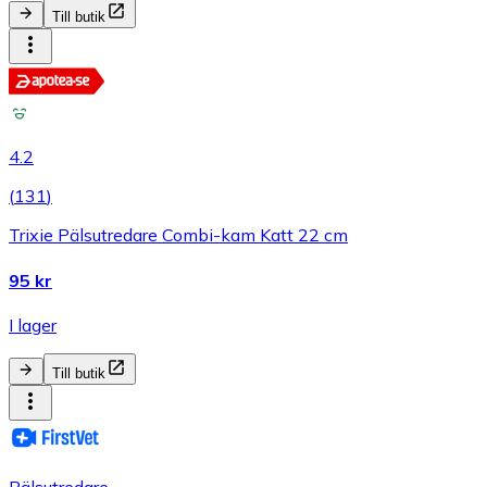
Till butik
4.2
(
131
)
Trixie Pälsutredare Combi-kam Katt 22 cm
95 kr
I lager
Till butik
Pälsutredare