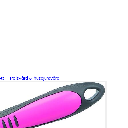
ott
Pälsvård & husdjursvård