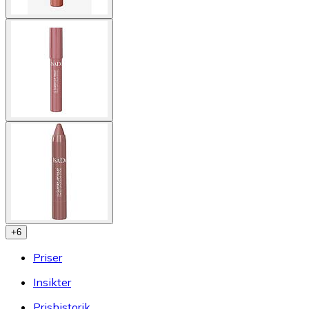
+
6
Priser
Insikter
Prishistorik