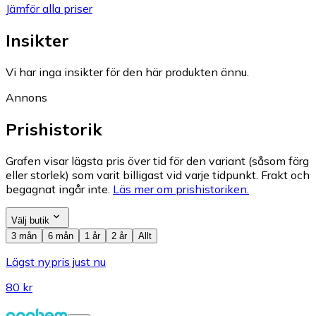
Jämför alla priser
Insikter
Vi har inga insikter för den här produkten ännu.
Annons
Prishistorik
Grafen visar lägsta pris över tid för den variant (såsom färg
eller storlek) som varit billigast vid varje tidpunkt. Frakt och
begagnat ingår inte.
Läs mer om prishistoriken.
Välj butik
3 mån
6 mån
1 år
2 år
Allt
Lägst nypris just nu
80 kr