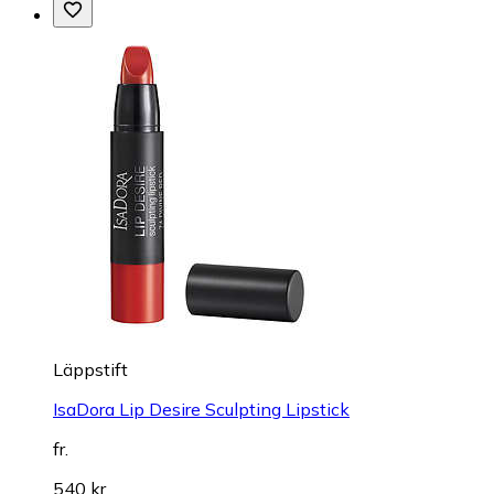
Läppstift
IsaDora Lip Desire Sculpting Lipstick
fr.
540 kr