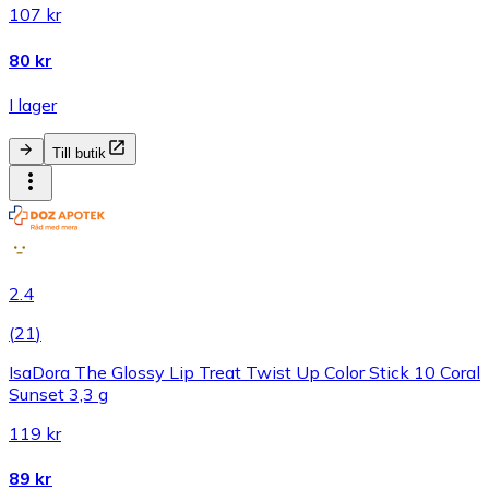
107 kr
80 kr
I lager
Till butik
2.4
(
21
)
IsaDora The Glossy Lip Treat Twist Up Color Stick 10 Coral
Sunset 3,3 g
119 kr
89 kr