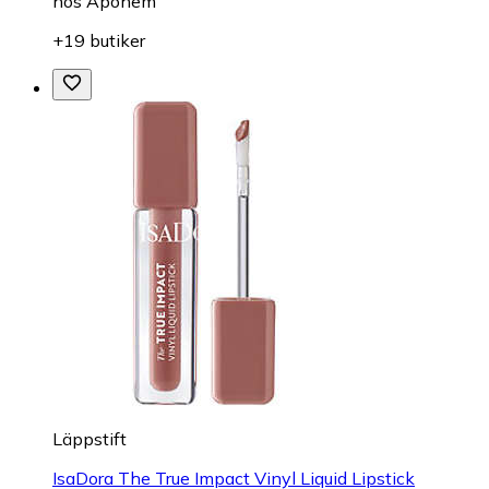
hos
Apohem
+19 butiker
Läppstift
IsaDora The True Impact Vinyl Liquid Lipstick