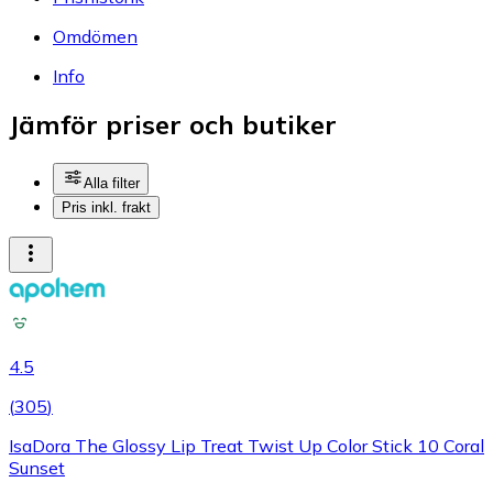
Omdömen
Info
Jämför priser och butiker
Alla filter
Pris inkl. frakt
4.5
(
305
)
IsaDora The Glossy Lip Treat Twist Up Color Stick 10 Coral
Sunset