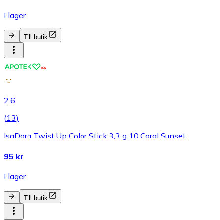
I lager
Till butik
2.6
(
13
)
IsaDora Twist Up Color Stick 3,3 g 10 Coral Sunset
95 kr
I lager
Till butik