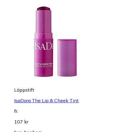
Läppstift
IsaDora The Lip & Cheek Tint
fr.
107 kr