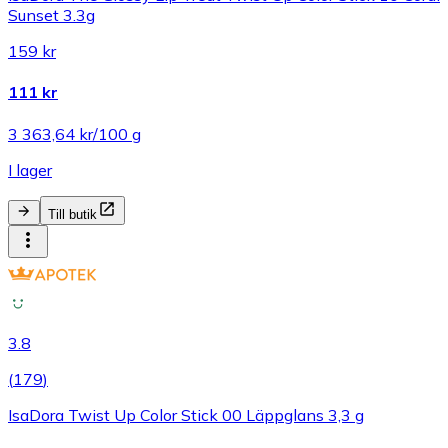
Sunset 3.3g
159 kr
111 kr
3 363,64 kr/100 g
I lager
Till butik
3.8
(
179
)
IsaDora Twist Up Color Stick 00 Läppglans 3,3 g