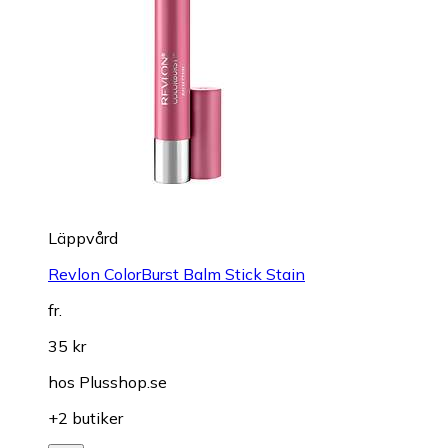
Läppvård
Revlon ColorBurst Balm Stick Stain
fr.
35 kr
hos
Plusshop.se
+2 butiker