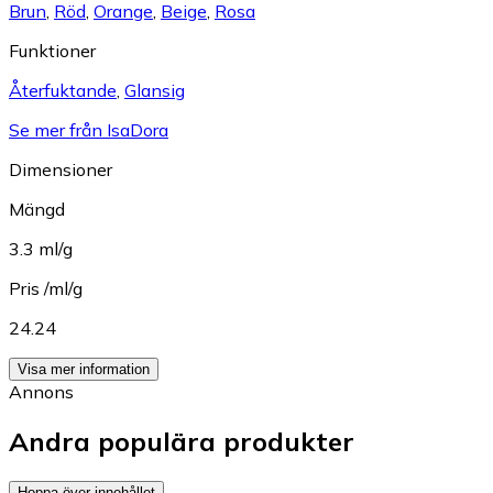
Brun
,
Röd
,
Orange
,
Beige
,
Rosa
Funktioner
Återfuktande
,
Glansig
Se mer från IsaDora
Dimensioner
Mängd
3.3 ml/g
Pris /ml/g
24.24
Visa mer information
Annons
Andra populära produkter
Hoppa över innehållet