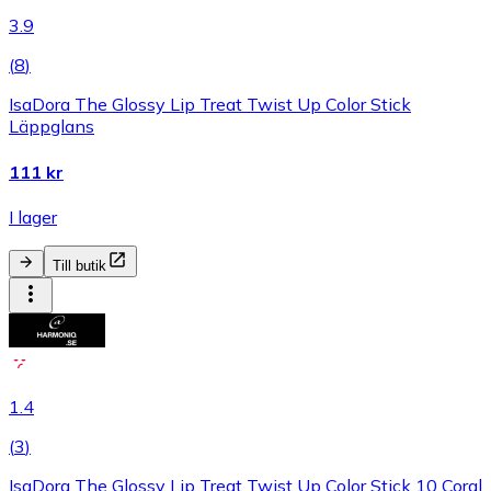
3.9
(
8
)
IsaDora The Glossy Lip Treat Twist Up Color Stick
Läppglans
111 kr
I lager
Till butik
1.4
(
3
)
IsaDora The Glossy Lip Treat Twist Up Color Stick 10 Coral