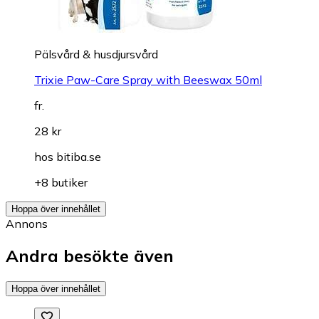
Pälsvård & husdjursvård
Trixie Paw-Care Spray with Beeswax 50ml
fr.
28 kr
hos
bitiba.se
+8 butiker
Hoppa över innehållet
Annons
Andra besökte även
Hoppa över innehållet