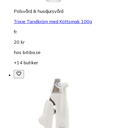
Pälsvård & husdjursvård
Trixie Tandkräm med Köttsmak 100g
fr.
20 kr
hos
bitiba.se
+14 butiker