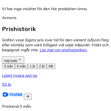
Vi har inga insikter för den här produkten ännu.
Annons
Prishistorik
Grafen visar lägsta pris över tid för den variant (såsom färg
eller storlek) som varit billigast vid varje tidpunkt. Frakt och
begagnat ingår inte.
Läs mer om prishistoriken.
Välj butik
3 mån
6 mån
1 år
2 år
Allt
Lägst nypris just nu
55 kr
Pristrend
3
mån