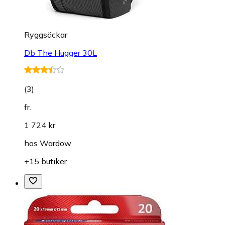
Ryggsäckar
Db The Hugger 30L
(
3
)
fr.
1 724 kr
hos
Wardow
+15 butiker