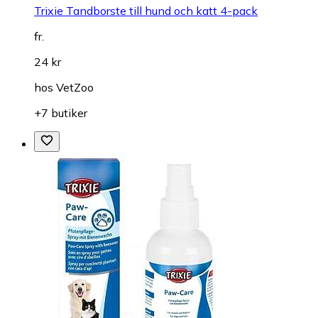
Trixie Tandborste till hund och katt 4-pack
fr.
24 kr
hos
VetZoo
+7 butiker