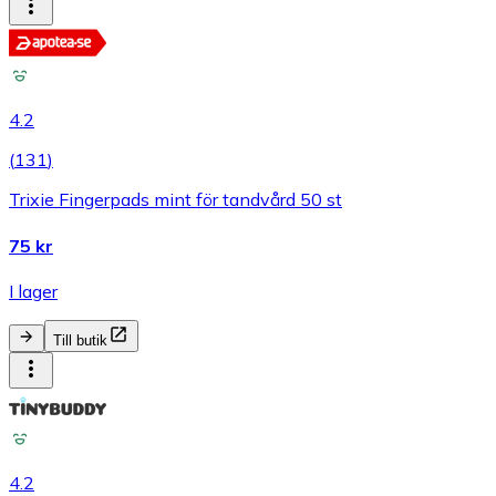
4.2
(
131
)
Trixie Fingerpads mint för tandvård 50 st
75 kr
I lager
Till butik
4.2