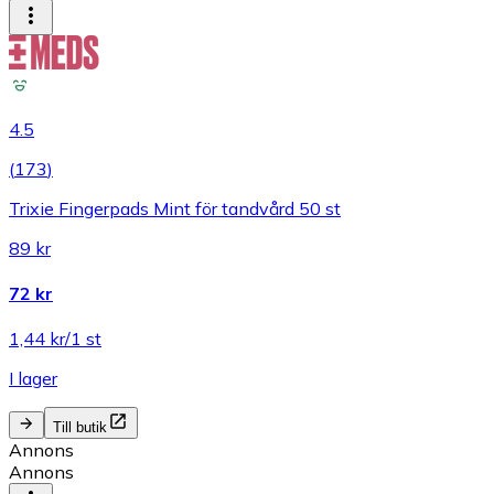
4.5
(
173
)
Trixie Fingerpads Mint för tandvård 50 st
89 kr
72 kr
1,44 kr/1 st
I lager
Till butik
Annons
Annons