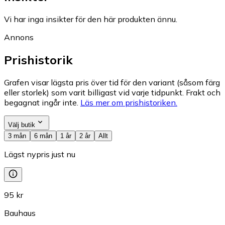
Vi har inga insikter för den här produkten ännu.
Annons
Prishistorik
Grafen visar lägsta pris över tid för den variant (såsom färg
eller storlek) som varit billigast vid varje tidpunkt. Frakt och
begagnat ingår inte.
Läs mer om prishistoriken.
Välj butik
3 mån
6 mån
1 år
2 år
Allt
Lägst nypris just nu
95 kr
Bauhaus