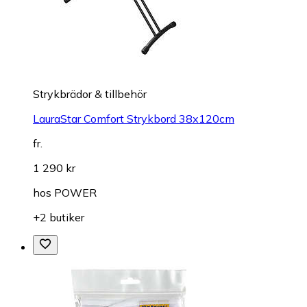
Strykbrädor & tillbehör
LauraStar Comfort Strykbord 38x120cm
fr.
1 290 kr
hos
POWER
+2 butiker