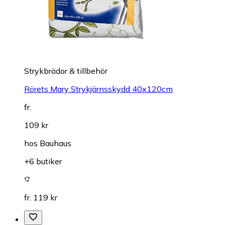
Strykbrädor & tillbehör
Rörets Mary Strykjärnsskydd 40x120cm
fr.
109 kr
hos
Bauhaus
+6 butiker
fr. 119 kr