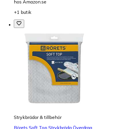
hos
Amazon.se
+1 butik
Strykbrädor & tillbehör
Rörets Soft Top Strykbräda Överdrag