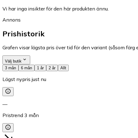
Vi har inga insikter för den här produkten ännu.
Annons
Prishistorik
Grafen visar lägsta pris över tid för den variant (såsom färg e
Välj butik
3 mån
6 mån
1 år
2 år
Allt
Lägst nypris just nu
—
Pristrend
3
mån