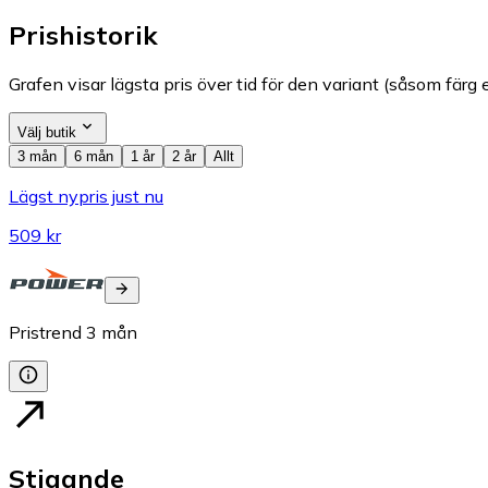
Prishistorik
Grafen visar lägsta pris över tid för den variant (såsom färg e
Välj butik
3 mån
6 mån
1 år
2 år
Allt
Lägst nypris just nu
509 kr
Pristrend
3
mån
Stigande