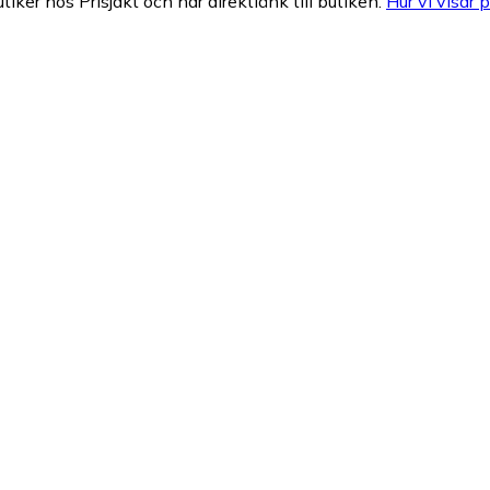
tiker hos Prisjakt och har direktlänk till butiken.
Hur vi visar p