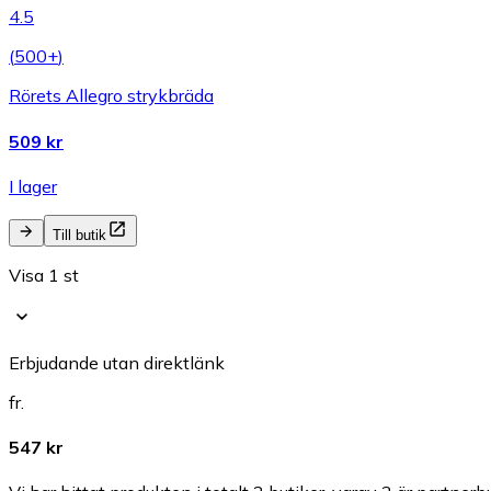
4.5
(
500+
)
Rörets Allegro strykbräda
509 kr
I lager
Till butik
Visa 1 st
Erbjudande utan direktlänk
fr.
547 kr