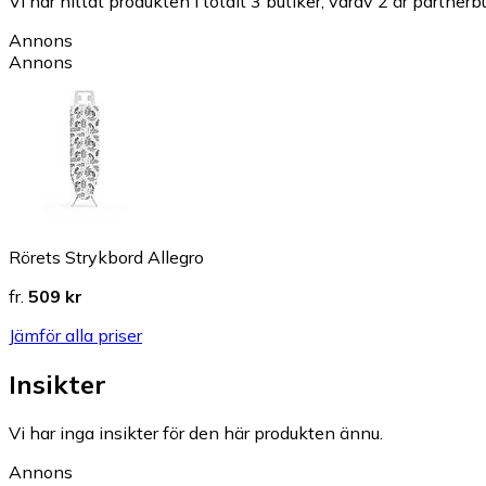
Vi har hittat produkten i totalt 3 butiker, varav 2 är partnerbu
Annons
Annons
Rörets Strykbord Allegro
fr.
509 kr
Jämför alla priser
Insikter
Vi har inga insikter för den här produkten ännu.
Annons