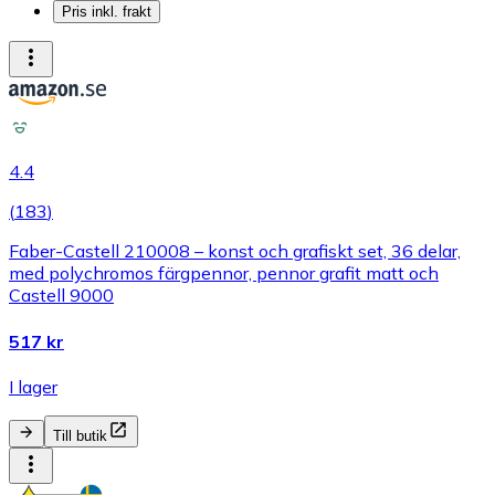
Pris inkl. frakt
4.4
(
183
)
Faber-Castell 210008 – konst och grafiskt set, 36 delar,
med polychromos färgpennor, pennor grafit matt och
Castell 9000
517 kr
I lager
Till butik