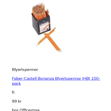
Blyertspennor
Faber-Castell Bonanza Blyertspennor (HB) 100-
pack
fr.
99 kr
hos
Officestore