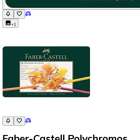
+
1
Faber-Castell Polychromos