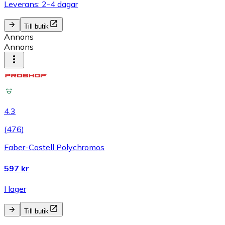
Leverans: 2-4 dagar
Till butik
Annons
Annons
4.3
(
476
)
Faber-Castell Polychromos
597 kr
I lager
Till butik