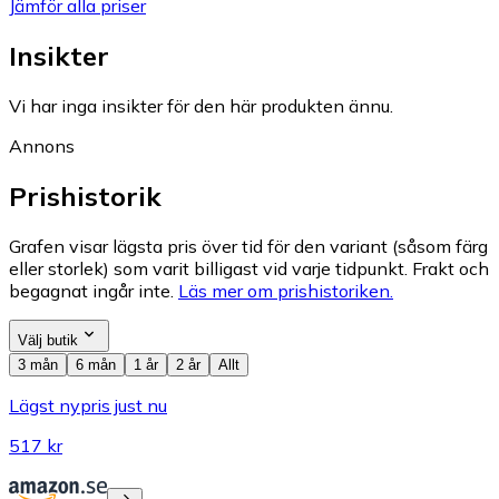
Jämför alla priser
Insikter
Vi har inga insikter för den här produkten ännu.
Annons
Prishistorik
Grafen visar lägsta pris över tid för den variant (såsom färg
eller storlek) som varit billigast vid varje tidpunkt. Frakt och
begagnat ingår inte.
Läs mer om prishistoriken.
Välj butik
3 mån
6 mån
1 år
2 år
Allt
Lägst nypris just nu
517 kr