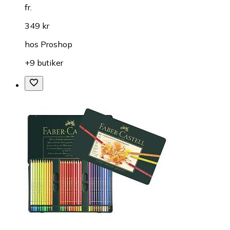
fr.
349 kr
hos
Proshop
+9 butiker