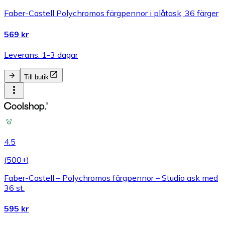
Faber-Castell Polychromos färgpennor i plåtask, 36 färger
569 kr
Leverans: 1-3 dagar
Till butik
4.5
(
500+
)
Faber-Castell – Polychromos färgpennor – Studio ask med
36 st.
595 kr