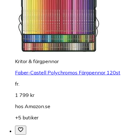
Kritor & färgpennor
Faber-Castell Polychromos Färgpennor 120st
fr.
1 799 kr
hos
Amazon.se
+5 butiker