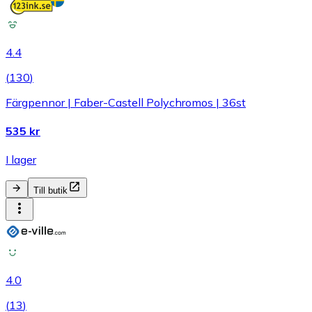
4.4
(
130
)
Färgpennor | Faber-Castell Polychromos | 36st
535 kr
I lager
Till butik
4.0
(
13
)