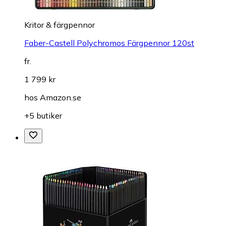
Kritor & färgpennor
Faber-Castell Polychromos Färgpennor 120st
fr.
1 799 kr
hos
Amazon.se
+5 butiker