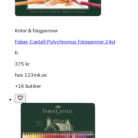
Kritor & färgpennor
Faber-Castell Polychromos Färgpennor 24st
fr.
375 kr
hos
123ink.se
+16 butiker