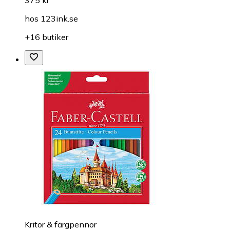
375 kr
hos
123ink.se
+16 butiker
Kritor & färgpennor