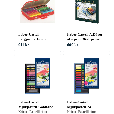
Faber-Castell
Faber-Castell A.Dürer
Färgpenna Jumbo
akv.penn 36st+pensel
144/FP
911 kr
600 kr
Faber-Castell
Faber-Castell
Mjukpastell Goldfaber
Mjukpastell 24
12 Kritor
Kritor, Pastellkritor
Halvlängdskritor
Kritor, Pastellkritor