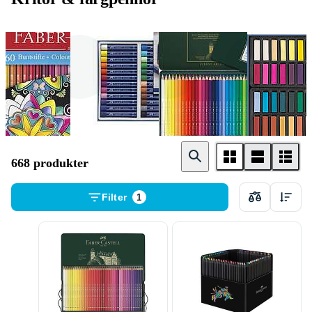
Färgpennor
Kritor
Akvarellpennor
668 produkter
Filter
1