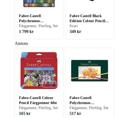
Faber-Castell
Faber-Castell Black
Polychromos
Edition Colour Pencils
Färgpennor 120st
Färgpennor, Flerfärg, Set
(100 pcs)
Svart
1 799 kr
349 kr
Annons
Faber-Castell Colour
Faber-Castell
Pencil Färgpennor 60st
Polychromos
Färgpennor, Flerfärg, Set
Färgpennor 36st
Färgpennor, Flerfärg, Set
165 kr
517 kr