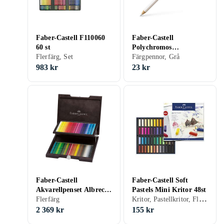
Faber-Castell F110060
Faber-Castell
60 st
Polychromos
Flerfärg, Set
Färgpennor 270 Warm
Färgpennor, Grå
Grey I
983 kr
23 kr
Faber-Castell
Faber-Castell Soft
Akvarellpenset Albrecht
Pastels Mini Kritor 48st
Kritor, Pastellkritor, Flerfärg, Set
Dürer Träskrin 72
Flerfärg
Pennor 117572
2 369 kr
155 kr