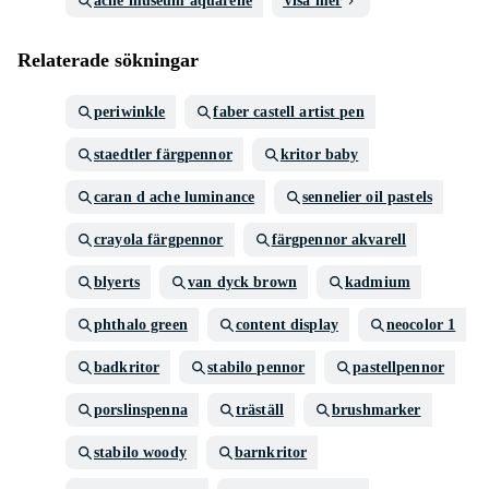
ache museum aquarelle
Visa mer
Relaterade sökningar
periwinkle
faber castell artist pen
staedtler färgpennor
kritor baby
caran d ache luminance
sennelier oil pastels
crayola färgpennor
färgpennor akvarell
blyerts
van dyck brown
kadmium
phthalo green
content display
neocolor 1
badkritor
stabilo pennor
pastellpennor
porslinspenna
träställ
brushmarker
stabilo woody
barnkritor