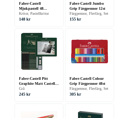
Faber-Castell
Faber-Castell Jumbo
Mjukpastell 48
Grip Färgpennor 12st
Halvlängdskritor
Kritor, Pastellkritor
Färgpennor, Flerfärg, Set
148 kr
155 kr
Faber-Castell Pitt
Faber-Castell Colour
Graphite Matt Castell
Grip Färgpennor 48st
9000 Set med tillbehör
Grå
Färgpennor, Flerfärg, Set
20 delar
245 kr
305 kr