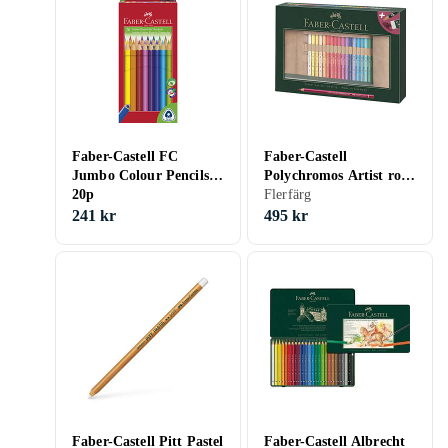
Faber-Castell FC
Faber-Castell
Jumbo Colour Pencils
Polychromos Artist roll
20p
30p
Flerfärg
241 kr
495 kr
Faber-Castell Pitt Pastel
Faber-Castell Albrecht