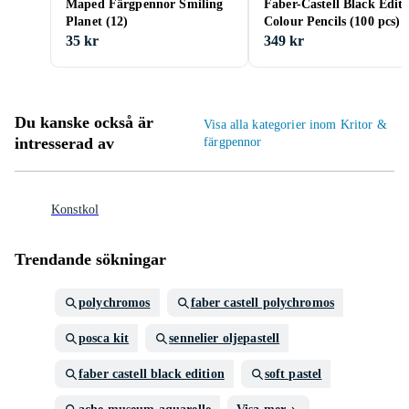
Maped Färgpennor Smiling
Faber-Castell Black Edit
Planet (12)
Colour Pencils (100 pcs)
35 kr
349 kr
Du kanske också är
Visa alla kategorier inom Kritor &
intresserad av
färgpennor
Konstkol
Trendande sökningar
polychromos
faber castell polychromos
posca kit
sennelier oljepastell
faber castell black edition
soft pastel