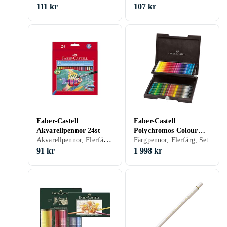
111 kr
107 kr
Faber-Castell
Faber-Castell
Akvarellpennor 24st
Polychromos Colour
Akvarellpennor, Flerfärg, Set
Pencils Färgpennor 72st
Färgpennor, Flerfärg, Set
91 kr
1 998 kr