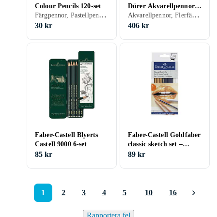
Colour Pencils 120-set
Dürer Akvarellpennor
Färgpennor, Pastellpennor, Turkos
Akvarellpennor, Flerfärg, Set
24st
30 kr
406 kr
Faber-Castell Blyerts
Faber-Castell Goldfaber
Castell 9000 6-set
classic sketch set –
klassiskt skiss-set
85 kr
89 kr
1
2
3
4
5
10
16
Rapportera fel