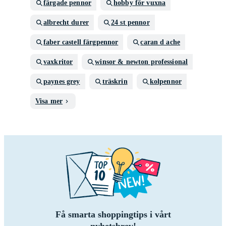
färgade pennor
hobby för vuxna
albrecht durer
24 st pennor
faber castell färgpennor
caran d ache
vaxkritor
winsor & newton professional
paynes grey
träskrin
kolpennor
Visa mer
Få smarta shoppingtips i vårt