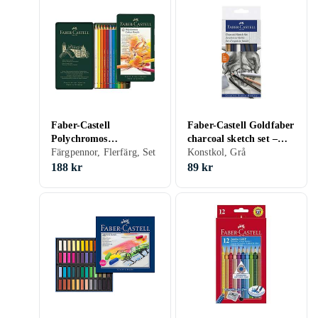
Faber-Castell
Faber-Castell Goldfaber
Polychromos
charcoal sketch set –
Färgpennor 12st
Färgpennor, Flerfärg, Set
skissa med kol
Konstkol, Grå
188 kr
89 kr