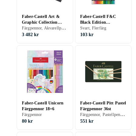
Faber-Castell Art &
Faber-Castell F&C
Graphic Collection
Black Edition
Färgpennor, Akvarellpennor, Pastellpennor, Flerfärg, Set
125st
Färgpennor 36 färger
Svart, Flerfärg
3 482 kr
103 kr
Faber-Castell Unicorn
Faber-Castell Pitt Pastel
Färgpennor 18+6
Färgpennor 36st
Färgpennor, Pastellpennor, Flerfärg, Set
Färgpennor
80 kr
551 kr