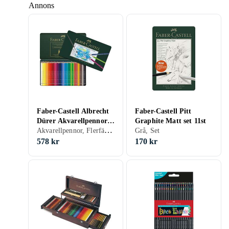
Annons
Faber-Castell Albrecht
Faber-Castell Pitt
Dürer Akvarellpennor
Graphite Matt set 11st
Akvarellpennor, Flerfärg, Set
36st
Grå, Set
578 kr
170 kr