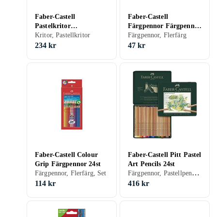
Faber-Castell
Faber-Castell
Pastelkritor
Färgpennor Färgpennor
Polychromos 12-set
Kritor, Pastellkritor
12-pack
Färgpennor, Flerfärg
234 kr
47 kr
Faber-Castell Colour
Faber-Castell Pitt Pastel
Grip Färgpennor 24st
Art Pencils 24st
Färgpennor, Pastellpennor, Flerfärg, Set
Färgpennor, Flerfärg, Set
114 kr
416 kr