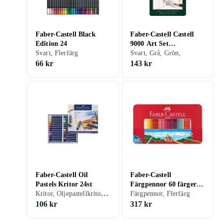
Faber-Castell Black
Faber-Castell Castell
Edition 24
9000 Art Set
Svart, Flerfärg
Blyertspennor 12-pack
Svart, Grå, Grön,
66 kr
143 kr
Faber-Castell Oil
Faber-Castell
Pastels Kritor 24st
Färgpennor 60 färger i
Kritor, Oljepastellkritor, Flerfärg, Set
metallfodral
Färgpennor, Flerfärg
106 kr
317 kr