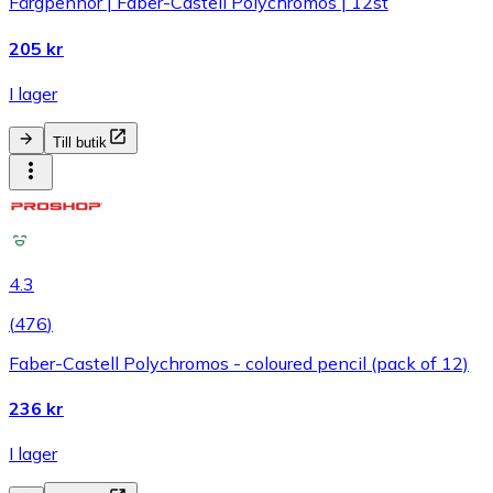
Färgpennor | Faber-Castell Polychromos | 12st
205 kr
I lager
Till butik
4.3
(
476
)
Faber-Castell Polychromos - coloured pencil (pack of 12)
236 kr
I lager