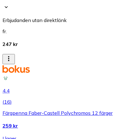
Erbjudanden utan direktlänk
fr.
247 kr
4.4
(
16
)
Färgpenna Faber-Castell Polychromos 12 färger
259 kr
I lager