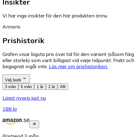
Insikter
Vi har inga insikter för den här produkten ännu.
Annons
Prishistorik
Grafen visar lägsta pris över tid för den variant (såsom färg
eller storlek) som varit billigast vid varje tidpunkt. Frakt och
begagnat ingår inte.
Läs mer om prishistoriken.
Välj butik
3 mån
6 mån
1 år
2 år
Allt
Lägst nypris just nu
188 kr
Pristrend
3
mån