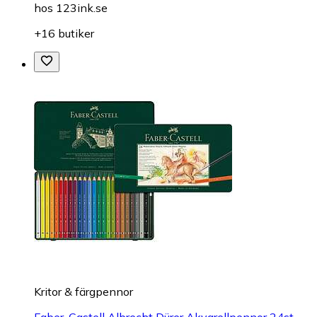
hos
123ink.se
+16 butiker
Kritor & färgpennor
Faber-Castell Albrecht Dürer Akvarellpennor 24st