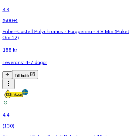
4.3
(
500+
)
Faber-Castell Polychromos - Färgpenna - 3.8 Mm (Paket
Om 12)
188 kr
Leverans: 4-7 dagar
Till butik
4.4
(
130
)