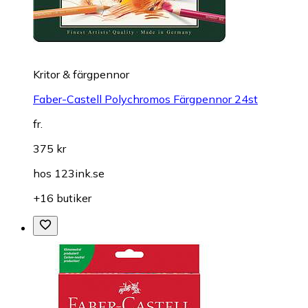
Kritor & färgpennor
Faber-Castell Polychromos Färgpennor 24st
fr.
375 kr
hos
123ink.se
+16 butiker