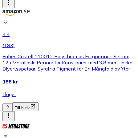
4.4
(
183
)
Faber-Castell 110012 Polychromos Färgpennor, Set om
12 i Metallask, Pennor för Konstnärer med 3,8 mm Tjocka
Blyertsspetsar, Syrafria Pigment för En Mångfald av Ytor
188 kr
I lager
Till butik