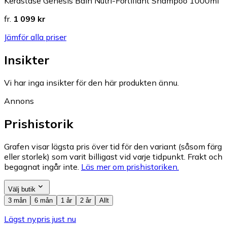
Kerastase Genesis Bain Nutri-Fortifiant Shampoo 1000ml
fr.
1 099 kr
Jämför alla priser
Insikter
Vi har inga insikter för den här produkten ännu.
Annons
Prishistorik
Grafen visar lägsta pris över tid för den variant (såsom färg
eller storlek) som varit billigast vid varje tidpunkt. Frakt och
begagnat ingår inte.
Läs mer om prishistoriken.
Välj butik
3 mån
6 mån
1 år
2 år
Allt
Lägst nypris just nu