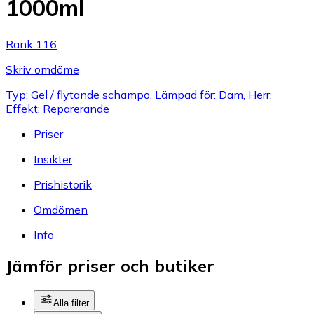
1000ml
Rank 116
Skriv omdöme
Typ: Gel / flytande schampo, Lämpad för: Dam, Herr,
Effekt: Reparerande
Priser
Insikter
Prishistorik
Omdömen
Info
Jämför priser och butiker
Alla filter