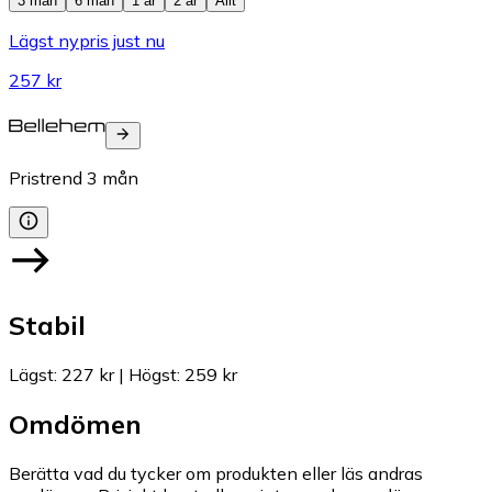
3 mån
6 mån
1 år
2 år
Allt
Lägst nypris just nu
257 kr
Pristrend
3
mån
Stabil
Lägst
:
227 kr
|
Högst
:
259 kr
Omdömen
Berätta vad du tycker om produkten eller läs andras