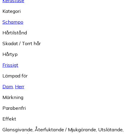
Kerastase
Kategori
Schampo
Hårtilstånd
Skadat / Torrt hår
Hårtyp
Frissigt
Lämpad för
Dam
,
Herr
Märkning
Parabenfri
Effekt
Glansgivande
,
Återfuktande / Mjukgörande
,
Utslätande
,