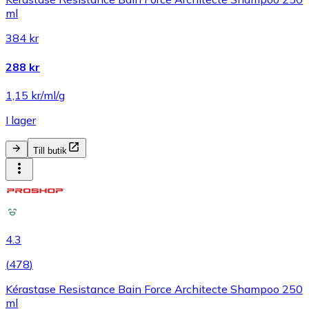
ml
384 kr
288 kr
1,15 kr/ml/g
I lager
Till butik
4.3
(
478
)
Kérastase Resistance Bain Force Architecte Shampoo 250
ml