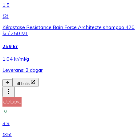
1.5
(
2
)
Kérastase Resistance Bain Force Architecte shampoo 420
kr / 250 ML
259 kr
1,04 kr/ml/g
Leverans: 2 dagar
Till butik
3.9
(
35
)