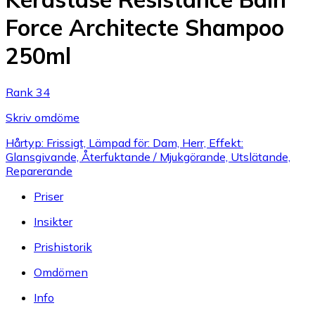
Force Architecte Shampoo
250ml
Rank 34
Skriv omdöme
Hårtyp: Frissigt, Lämpad för: Dam, Herr, Effekt:
Glansgivande, Återfuktande / Mjukgörande, Utslätande,
Reparerande
Priser
Insikter
Prishistorik
Omdömen
Info