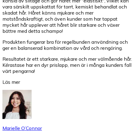
känsla av slitage och gör håret mer "elastiskt", vilket kan
vara särskilt uppskattat för torrt, kemiskt behandlat och
skadat hår. Håret känns mjukare och mer
motståndskraftigt, och även kunder som har tappat
mycket hår upplever att håret blir starkare och växer
bättre med detta schampo!
Produkten fungerar bra för regelbunden användning och
ger en balanserad kombination av vård och rengöring.
Resultatet är ett starkare, mjukare och mer välmående hår.
Kérastase har en dyr prislapp, men är i många kunders fall
värt pengarna!
Läs mer
Marielle O’Connor