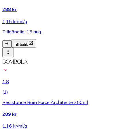
288 kr
1,15 kr/ml/g
Tillgänglig: 15 aug.
Till butik
1.8
(
1
)
Resistance Bain Force Architecte 250ml
289 kr
1,16 kr/ml/g