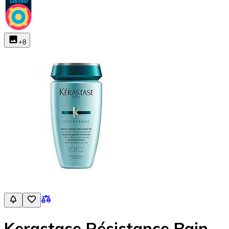
+
8
Kerastase Résistance Bain