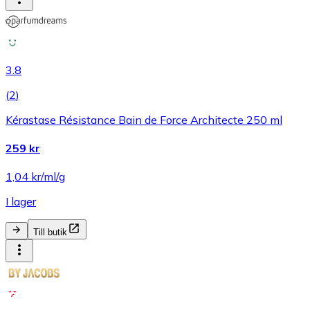
3.8
(
2
)
Kérastase Résistance Bain de Force Architecte 250 ml
259 kr
1,04 kr/ml/g
I lager
Till butik