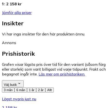
fr.
2 158 kr
Jämför alla priser
Insikter
Vi har inga insikter för den här produkten ännu.
Annons
Prishistorik
Grafen visar lägsta pris över tid för den variant (såsom färg
eller storlek) som varit billigast vid varje tidpunkt. Frakt och
begagnat ingår inte.
Läs mer om prishistoriken.
Välj butik
3 mån
6 mån
1 år
2 år
Allt
Lägst nypris just nu
2 158 kr