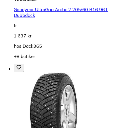
Goodyear UltraGrip Arctic 2 205/60 R16 96T
Dubbdäck
fr.
1 637 kr
hos
Däck365
+8 butiker