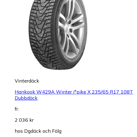
Vinterdäck
Hankook W429A Winter i*pike X 235/65 R17 108T
Dubbdäck
fr.
2 036 kr
hos
Dgdäck och Fälg