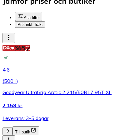
Jämför priser och butiker
Alla filter
Pris inkl. frakt
4.6
(
500+
)
Goodyear UltraGrip Arctic 2 215/50R17 95T XL
2 158 kr
Leverans: 3-5 dagar
Till butik