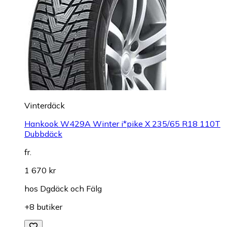
Vinterdäck
Hankook W429A Winter i*pike X 235/65 R18 110T
Dubbdäck
fr.
1 670 kr
hos
Dgdäck och Fälg
+8 butiker