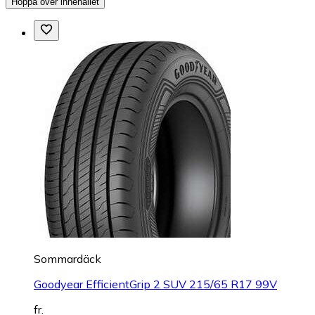
Hoppa över innehållet
Sommardäck
Goodyear EfficientGrip 2 SUV 215/65 R17 99V
fr.