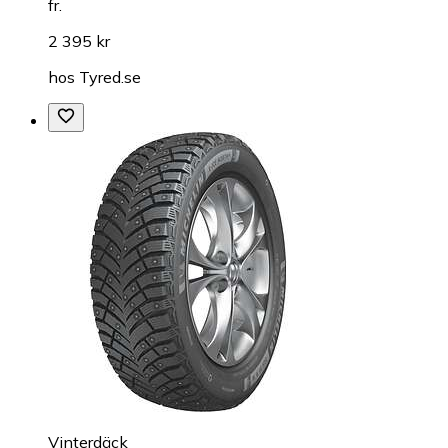
fr.
2 395 kr
hos
Tyred.se
Vinterdäck