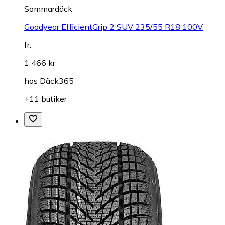
Sommardäck
Goodyear EfficientGrip 2 SUV 235/55 R18 100V
fr.
1 466 kr
hos
Däck365
+11 butiker