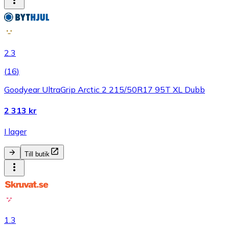
2.3
(
16
)
Goodyear UltraGrip Arctic 2 215/50R17 95T XL Dubb
2 313 kr
I lager
Till butik
1.3