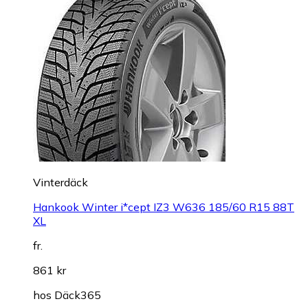
Vinterdäck
Hankook Winter i*cept IZ3 W636 185/60 R15 88T
XL
fr.
861 kr
hos
Däck365