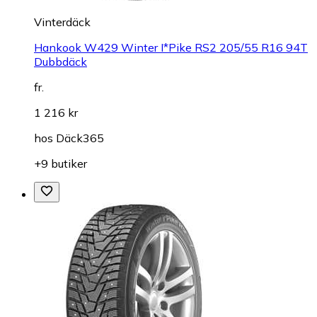
Vinterdäck
Hankook W429 Winter I*Pike RS2 205/55 R16 94T
Dubbdäck
fr.
1 216 kr
hos
Däck365
+9 butiker