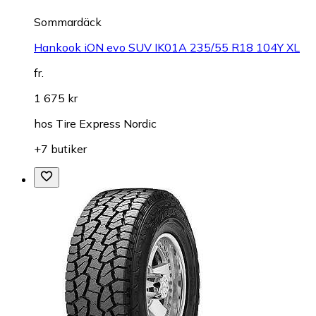
Sommardäck
Hankook iON evo SUV IK01A 235/55 R18 104Y XL
fr.
1 675 kr
hos
Tire Express Nordic
+7 butiker