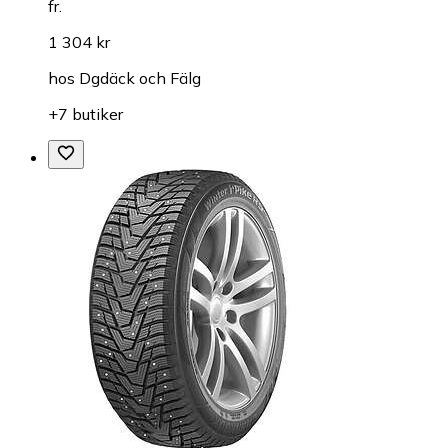
fr.
1 304 kr
hos
Dgdäck och Fälg
+7 butiker