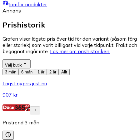
Jämför produkter
Annons
Prishistorik
Grafen visar lägsta pris över tid för den variant (såsom färg
eller storlek) som varit billigast vid varje tidpunkt. Frakt och
begagnat ingår inte.
Läs mer om prishistoriken.
Välj butik
3 mån
6 mån
1 år
2 år
Allt
Lägst nypris just nu
907 kr
Pristrend
3
mån