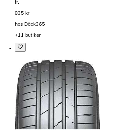
fr.
835 kr
hos
Däck365
+11 butiker