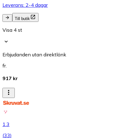
Leverans: 2-4 dagar
Till butik
Visa 4 st
Erbjudanden utan direktlänk
fr.
917 kr
1.3
(
33
)