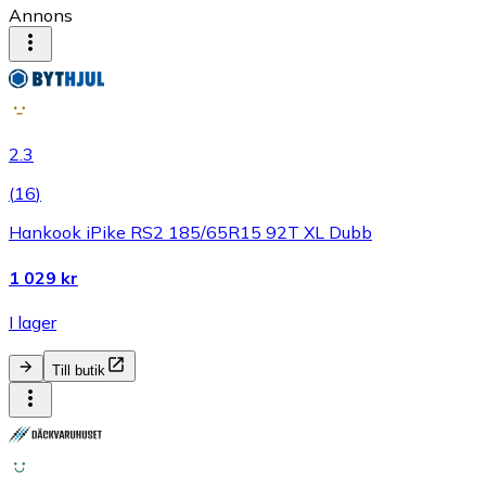
Annons
2.3
(
16
)
Hankook iPike RS2 185/65R15 92T XL Dubb
1 029 kr
I lager
Till butik