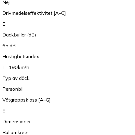
Nej
Drivmedelseffektivitet [A–G]
E
Däckbuller (dB)
65 dB
Hastighetsindex
T=190km/h
Typ av däck
Personbil
Våtgreppsklass [A–G]
E
Dimensioner
Rullomkrets