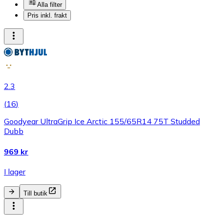
Alla filter
Pris inkl. frakt
2.3
(
16
)
Goodyear UltraGrip Ice Arctic 155/65R14 75T Studded
Dubb
969 kr
I lager
Till butik