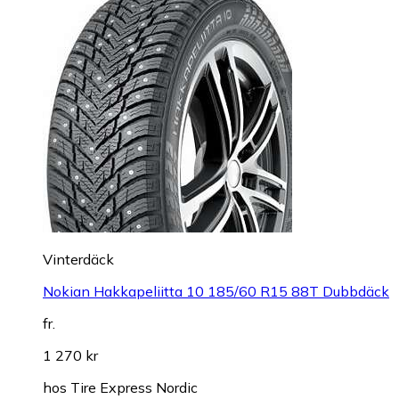
Vinterdäck
Nokian Hakkapeliitta 10 185/60 R15 88T Dubbdäck
fr.
1 270 kr
hos
Tire Express Nordic