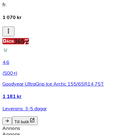
fr.
1 070 kr
4.6
(
500+
)
Goodyear UltraGrip Ice Arctic 155/65R14 75T
1 181 kr
Leverans: 3-5 dagar
Till butik
Annons
Annons