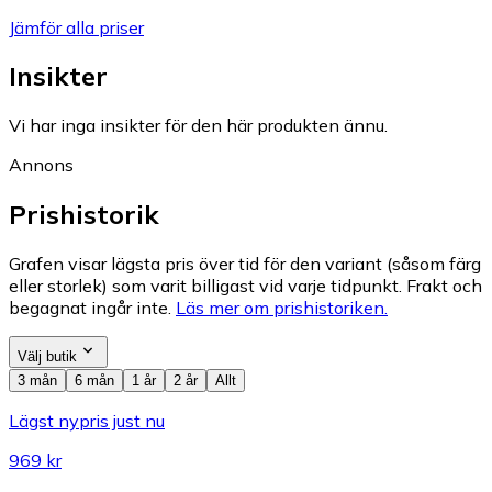
Jämför alla priser
Insikter
Vi har inga insikter för den här produkten ännu.
Annons
Prishistorik
Grafen visar lägsta pris över tid för den variant (såsom färg
eller storlek) som varit billigast vid varje tidpunkt. Frakt och
begagnat ingår inte.
Läs mer om prishistoriken.
Välj butik
3 mån
6 mån
1 år
2 år
Allt
Lägst nypris just nu
969 kr