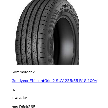
Sommardäck
Goodyear EfficientGrip 2 SUV 235/55 R18 100V
fr.
1 466 kr
hos
Däck365