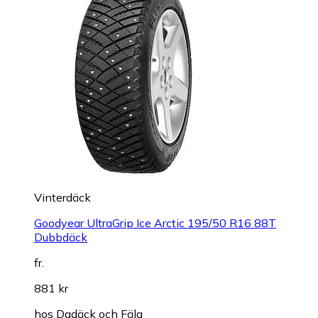
Vinterdäck
Goodyear UltraGrip Ice Arctic 195/50 R16 88T
Dubbdäck
fr.
881 kr
hos
Dgdäck och Fälg