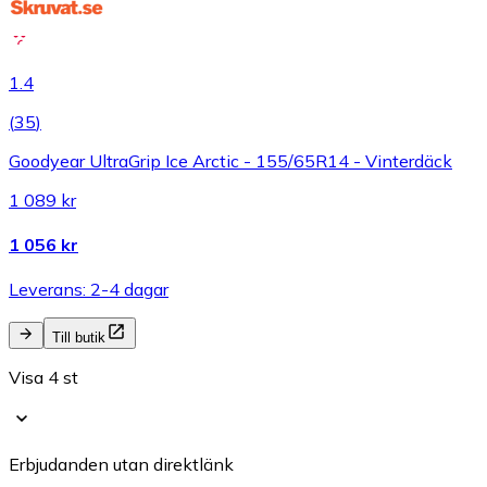
1.4
(
35
)
Goodyear UltraGrip Ice Arctic - 155/65R14 - Vinterdäck
1 089 kr
1 056 kr
Leverans: 2-4 dagar
Till butik
Visa 4 st
Erbjudanden utan direktlänk