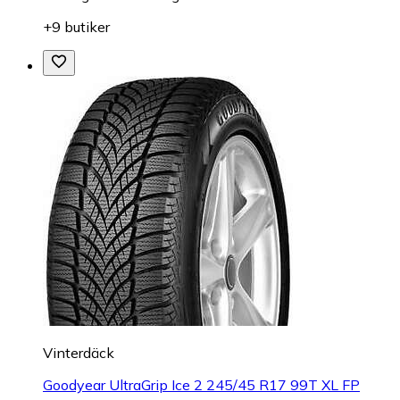
+9 butiker
Vinterdäck
Goodyear UltraGrip Ice 2 245/45 R17 99T XL FP