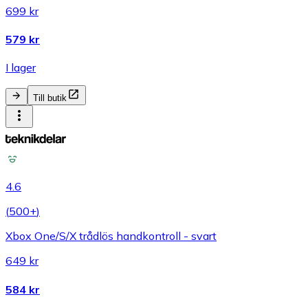
699 kr
579 kr
I lager
Till butik
4.6
(
500+
)
Xbox One/S/X trådlös handkontroll - svart
649 kr
584 kr