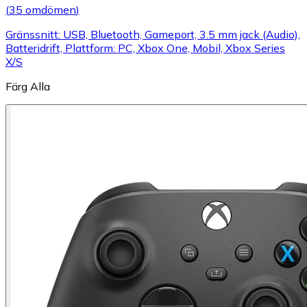
(
35 omdömen
)
Gränssnitt: USB, Bluetooth, Gameport, 3.5 mm jack (Audio),
Batteridrift, Plattform: PC, Xbox One, Mobil, Xbox Series
X/S
Färg
Alla