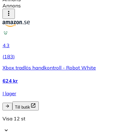
Annons
4.3
(
183
)
Xbox tradlös handkontroll - Robot White
624 kr
I lager
Till butik
Visa 12 st