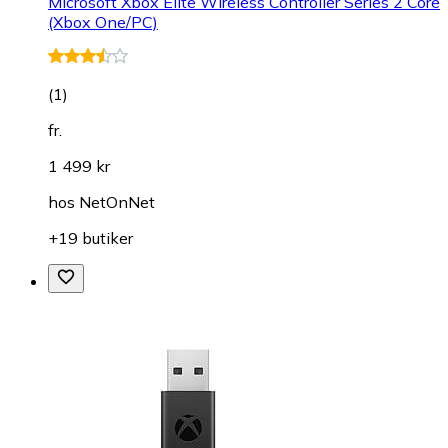
Microsoft Xbox Elite Wireless Controller Series 2 Core
(Xbox One/PC)
(
1
)
fr.
1 499 kr
hos
NetOnNet
+19 butiker