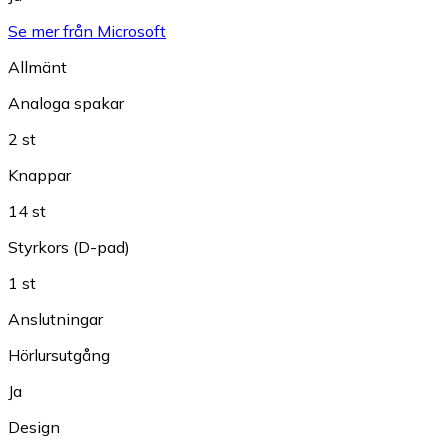
Se mer från Microsoft
Allmänt
Analoga spakar
2 st
Knappar
14 st
Styrkors (D-pad)
1 st
Anslutningar
Hörlursutgång
Ja
Design