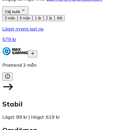
Välj butik
3 mån
6 mån
1 år
2 år
Allt
Lägst nypris just nu
579 kr
Pristrend
3
mån
Stabil
Lägst
:
89 kr
|
Högst
:
619 kr
Omdömen