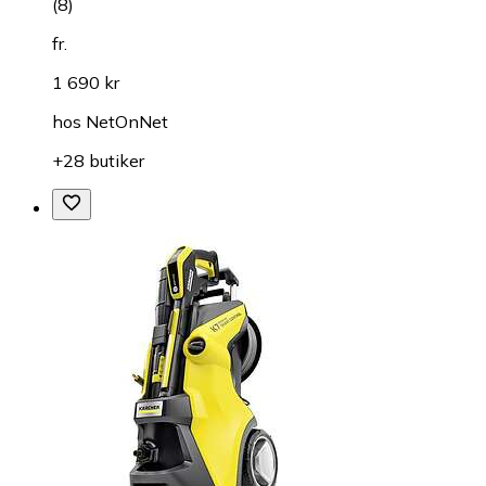
(
8
)
fr.
1 690 kr
hos
NetOnNet
+28 butiker