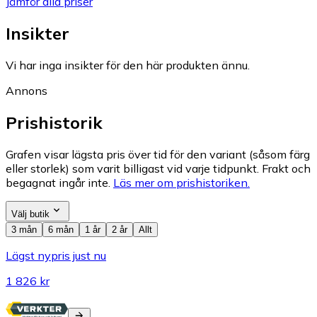
Jämför alla priser
Insikter
Vi har inga insikter för den här produkten ännu.
Annons
Prishistorik
Grafen visar lägsta pris över tid för den variant (såsom färg
eller storlek) som varit billigast vid varje tidpunkt. Frakt och
begagnat ingår inte.
Läs mer om prishistoriken.
Välj butik
3 mån
6 mån
1 år
2 år
Allt
Lägst nypris just nu
1 826 kr