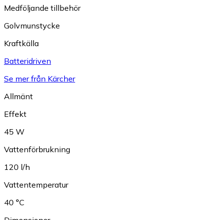
Medföljande tillbehör
Golvmunstycke
Kraftkälla
Batteridriven
Se mer från Kärcher
Allmänt
Effekt
45 W
Vattenförbrukning
120 l/h
Vattentemperatur
40 °C