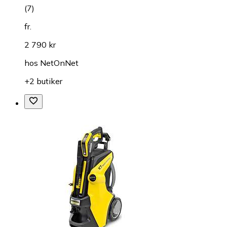
(
7
)
fr.
2 790 kr
hos
NetOnNet
+2 butiker