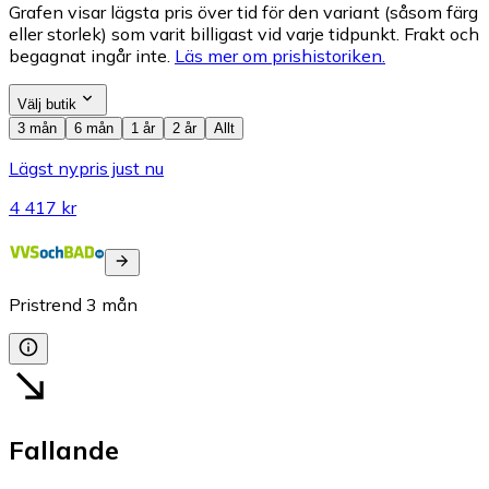
Grafen visar lägsta pris över tid för den variant (såsom färg
eller storlek) som varit billigast vid varje tidpunkt. Frakt och
begagnat ingår inte.
Läs mer om prishistoriken.
Välj butik
3 mån
6 mån
1 år
2 år
Allt
Lägst nypris just nu
4 417 kr
Pristrend
3
mån
Fallande