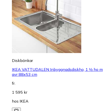
Diskbänkar
IKEA VATTUDALEN Inbyggnadsdiskho, 1 ½ ho m
avr 88x53 cm
fr.
1 595 kr
hos
IKEA