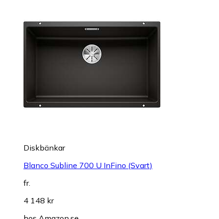
Diskbänkar
Blanco Subline 700 U InFino (Svart)
fr.
4 148 kr
hos
Amazon.se