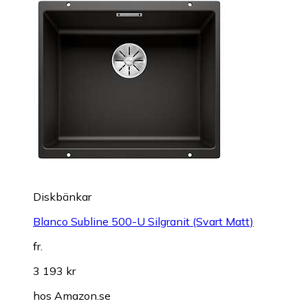
Diskbänkar
Blanco Subline 500-U Silgranit (Svart Matt)
fr.
3 193 kr
hos
Amazon.se