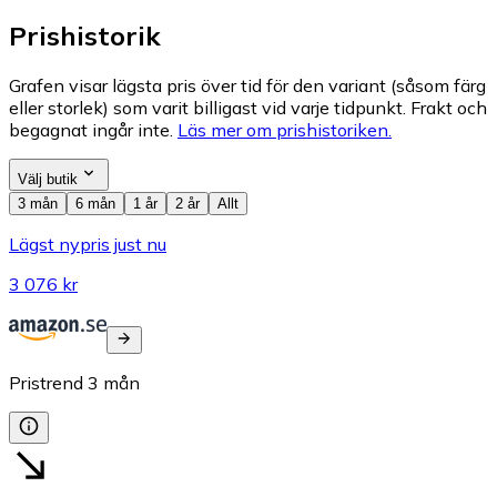
Prishistorik
Grafen visar lägsta pris över tid för den variant (såsom färg
eller storlek) som varit billigast vid varje tidpunkt. Frakt och
begagnat ingår inte.
Läs mer om prishistoriken.
Välj butik
3 mån
6 mån
1 år
2 år
Allt
Lägst nypris just nu
3 076 kr
Pristrend
3
mån