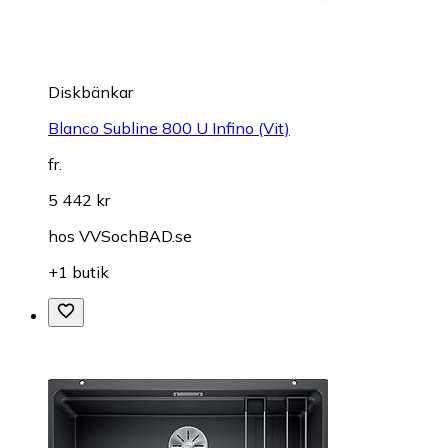
Diskbänkar
Blanco Subline 800 U Infino (Vit)
fr.
5 442 kr
hos
VVSochBAD.se
+1 butik