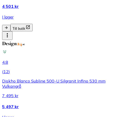
4 501 kr
I lager
Till butik
4.8
(
12
)
Diskho Blanco Subline 500-U Silgranit Infino 530 mm
Vulkangrå
7 495 kr
5 497 kr