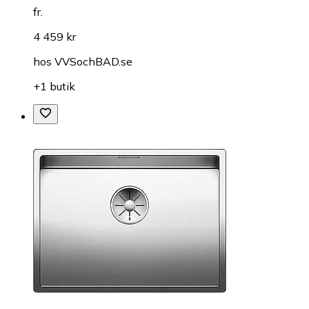
fr.
4 459 kr
hos
VVSochBAD.se
+1 butik