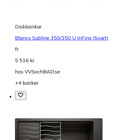
Diskbänkar
Blanco Subline 350/350 U InFino (Svart)
fr.
5 516 kr
hos
VVSochBAD.se
+4 butiker