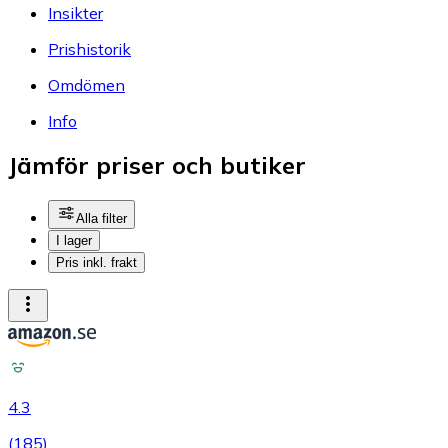
Insikter
Prishistorik
Omdömen
Info
Jämför priser och butiker
Alla filter
I lager
Pris inkl. frakt
4.3
(
185
)