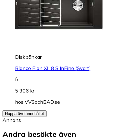
Diskbänkar
Blanco Elon XL 8 S InFino (Svart)
fr.
5 306 kr
hos
VVSochBAD.se
Hoppa över innehållet
Annons
Andra besökte även