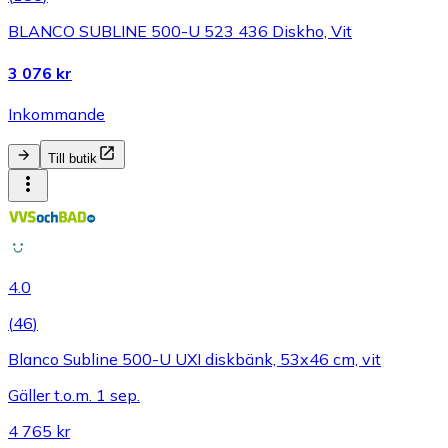
BLANCO SUBLINE 500-U 523 436 Diskho, Vit
3 076 kr
Inkommande
Till butik
4.0
(
46
)
Blanco Subline 500-U UXI diskbänk, 53x46 cm, vit
Gäller t.o.m. 1 sep.
4 765 kr