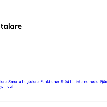
talare
e, Smarta högtalare, Funktioner: Stöd för internetradio, Fjärr
, Tidal