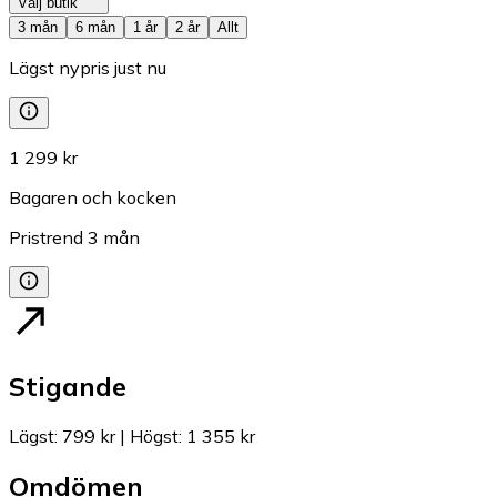
Välj butik
3 mån
6 mån
1 år
2 år
Allt
Lägst nypris just nu
1 299 kr
Bagaren och kocken
Pristrend
3
mån
Stigande
Lägst
:
799 kr
|
Högst
:
1 355 kr
Omdömen