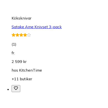
Köksknivar
Satake Ame Knivset 3-pack
(
1
)
fr.
2 599 kr
hos
KitchenTime
+11 butiker