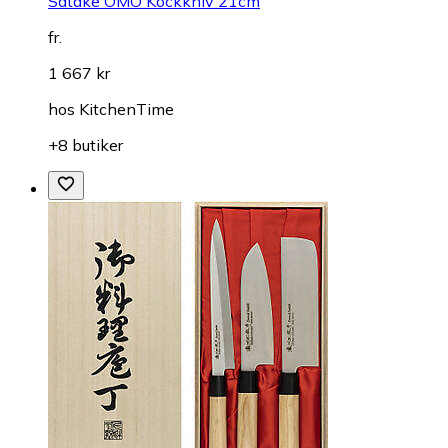
Satake OMO Kockkniv 21cm
fr.
1 667 kr
hos
KitchenTime
+8 butiker