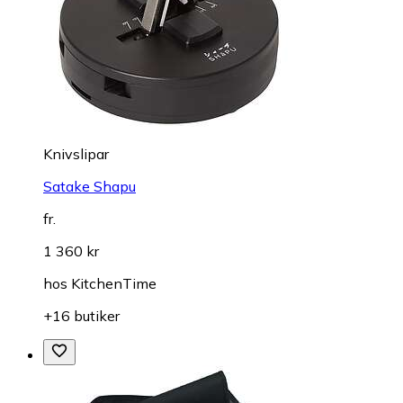
Knivslipar
Satake Shapu
fr.
1 360 kr
hos
KitchenTime
+16 butiker