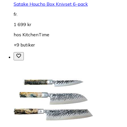
Satake Houcho Box Knivset 6-pack
fr.
1 699 kr
hos
KitchenTime
+9 butiker