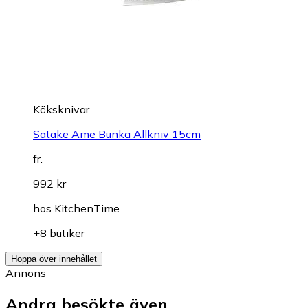
Köksknivar
Satake Ame Bunka Allkniv 15cm
fr.
992 kr
hos
KitchenTime
+8 butiker
Hoppa över innehållet
Annons
Andra besökte även