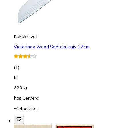
Köksknivar
Victorinox Wood Santokukniv 17cm
(
1
)
fr.
623 kr
hos
Cervera
+14 butiker