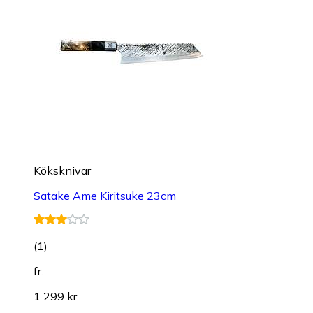
Köksknivar
Satake Ame Kiritsuke 23cm
(
1
)
fr.
1 299 kr