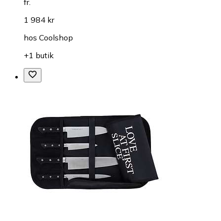
fr.
1 984 kr
hos
Coolshop
+1 butik