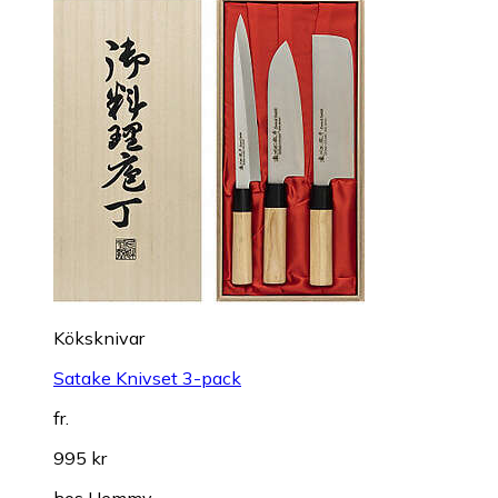
Köksknivar
Satake Knivset 3-pack
fr.
995 kr