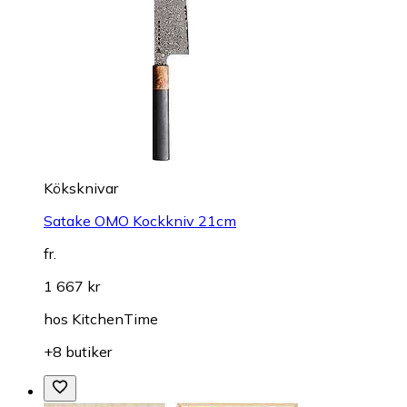
Köksknivar
Satake OMO Kockkniv 21cm
fr.
1 667 kr
hos
KitchenTime
+8 butiker