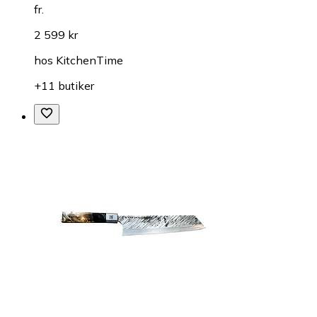
fr.
2 599 kr
hos
KitchenTime
+11 butiker