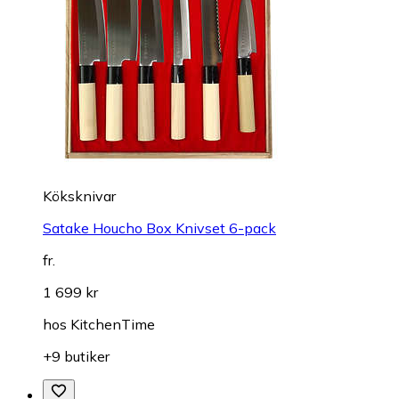
Köksknivar
Satake Houcho Box Knivset 6-pack
fr.
1 699 kr
hos
KitchenTime
+9 butiker