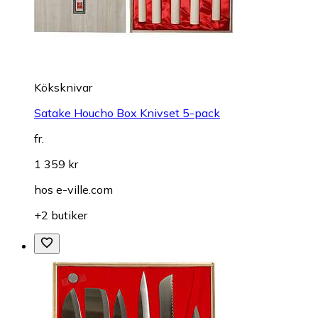
Köksknivar
Satake Houcho Box Knivset 5-pack
fr.
1 359 kr
hos
e-ville.com
+2 butiker