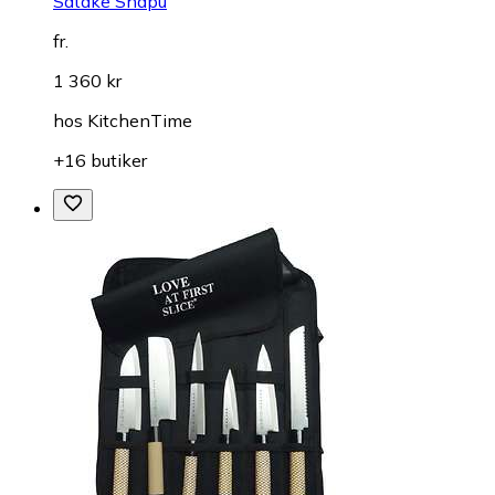
Satake Shapu
fr.
1 360 kr
hos
KitchenTime
+16 butiker