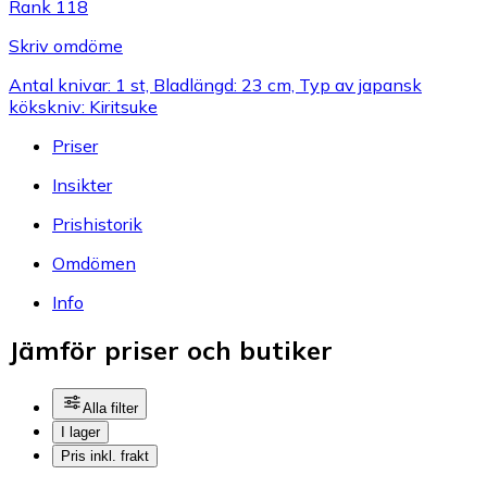
Rank 118
Skriv omdöme
Antal knivar: 1 st, Bladlängd: 23 cm, Typ av japansk
kökskniv: Kiritsuke
Priser
Insikter
Prishistorik
Omdömen
Info
Jämför priser och butiker
Alla filter
I lager
Pris inkl. frakt