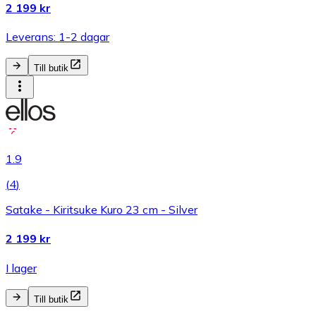
2 199 kr
Leverans: 1-2 dagar
Till butik
1.9
(
4
)
Satake - Kiritsuke Kuro 23 cm - Silver
2 199 kr
I lager
Till butik