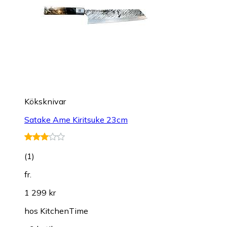
Köksknivar
Satake Ame Kiritsuke 23cm
(
1
)
fr.
1 299 kr
hos
KitchenTime