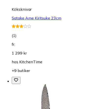
Köksknivar
Satake Ame Kiritsuke 23cm
(
1
)
fr.
1 299 kr
hos
KitchenTime
+9 butiker