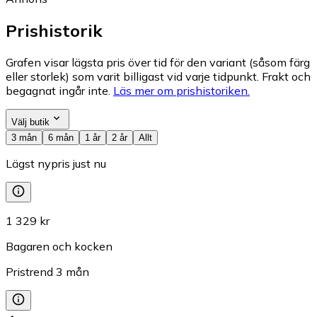
Prishistorik
Grafen visar lägsta pris över tid för den variant (såsom färg
eller storlek) som varit billigast vid varje tidpunkt. Frakt och
begagnat ingår inte.
Läs mer om prishistoriken.
Välj butik
3 mån
6 mån
1 år
2 år
Allt
Lägst nypris just nu
1 329 kr
Bagaren och kocken
Pristrend
3
mån