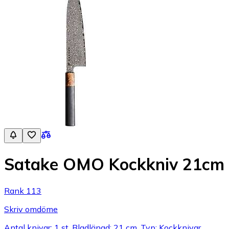
Satake OMO Kockkniv 21cm
Rank 113
Skriv omdöme
Antal knivar: 1 st, Bladlängd: 21 cm, Typ: Kockknivar