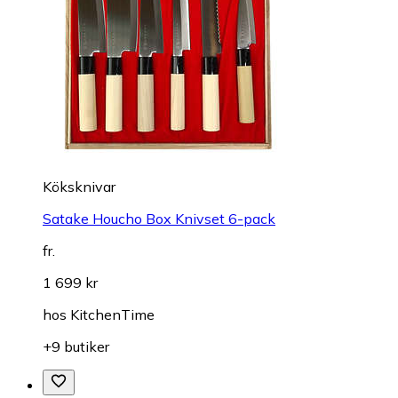
Köksknivar
Satake Houcho Box Knivset 6-pack
fr.
1 699 kr
hos
KitchenTime
+9 butiker