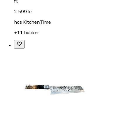
fr.
2 599 kr
hos
KitchenTime
+11 butiker