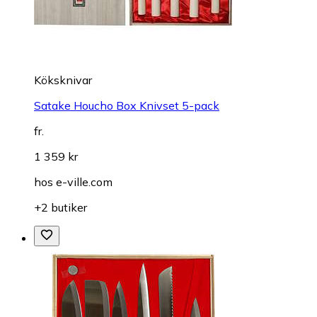
Köksknivar
Satake Houcho Box Knivset 5-pack
fr.
1 359 kr
hos
e-ville.com
+2 butiker