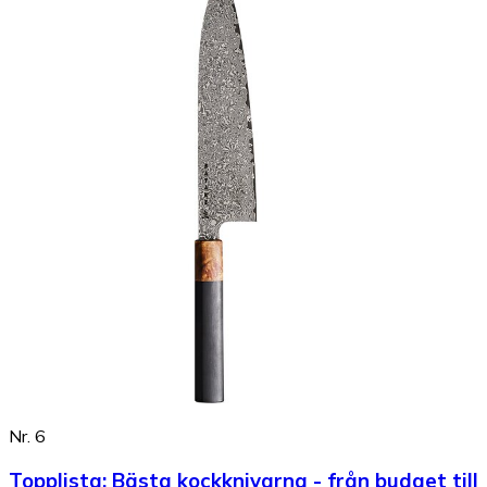
Nr. 6
Topplista
:
Bästa kockknivarna - från budget till