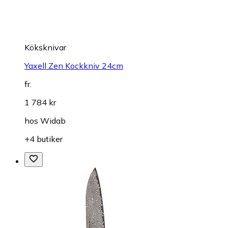
Köksknivar
Yaxell Zen Kockkniv 24cm
fr.
1 784 kr
hos
Widab
+4 butiker