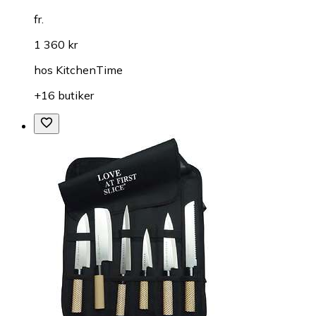
fr.
1 360 kr
hos
KitchenTime
+16 butiker