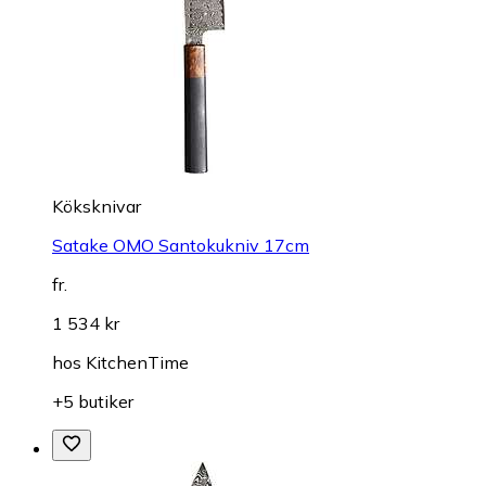
Köksknivar
Satake OMO Santokukniv 17cm
fr.
1 534 kr
hos
KitchenTime
+5 butiker