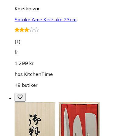
Köksknivar
Satake Ame Kiritsuke 23cm
(
1
)
fr.
1 299 kr
hos
KitchenTime
+9 butiker