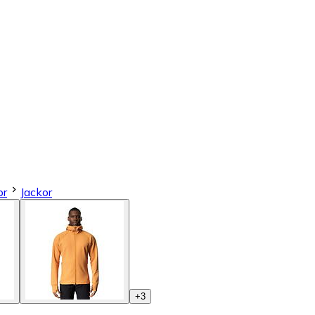
or
Jackor
+
3