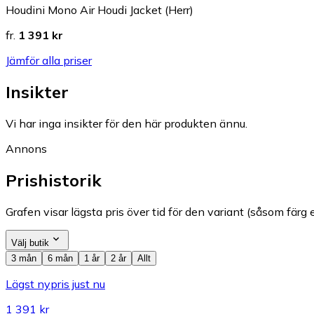
Houdini Mono Air Houdi Jacket (Herr)
fr.
1 391 kr
Jämför alla priser
Insikter
Vi har inga insikter för den här produkten ännu.
Annons
Prishistorik
Grafen visar lägsta pris över tid för den variant (såsom färg e
Välj butik
3 mån
6 mån
1 år
2 år
Allt
Lägst nypris just nu
1 391 kr