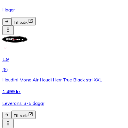
I lager
Till butik
1.9
(
6
)
Houdini Mono Air Houdi Herr True Black strl XXL
1 499 kr
Leverans: 3-5 dagar
Till butik