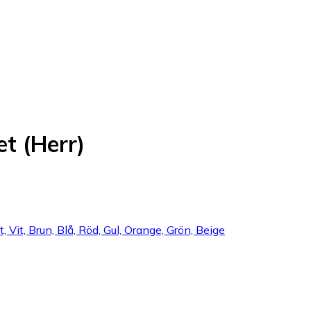
t (Herr)
t, Vit, Brun, Blå, Röd, Gul, Orange, Grön, Beige