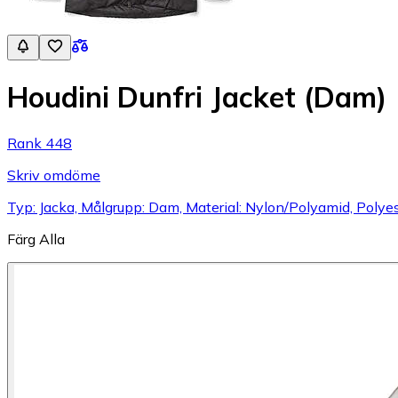
Houdini Dunfri Jacket (Dam)
Rank 448
Skriv omdöme
Typ: Jacka, Målgrupp: Dam, Material: Nylon/Polyamid, Polye
Färg
Alla