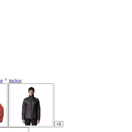
or
Jackor
+
5