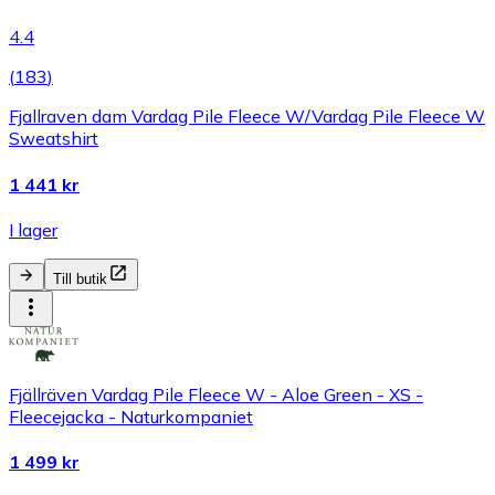
4.4
(
183
)
Fjallraven dam Vardag Pile Fleece W/Vardag Pile Fleece W
Sweatshirt
1 441 kr
I lager
Till butik
Fjällräven Vardag Pile Fleece W - Aloe Green - XS -
Fleecejacka - Naturkompaniet
1 499 kr