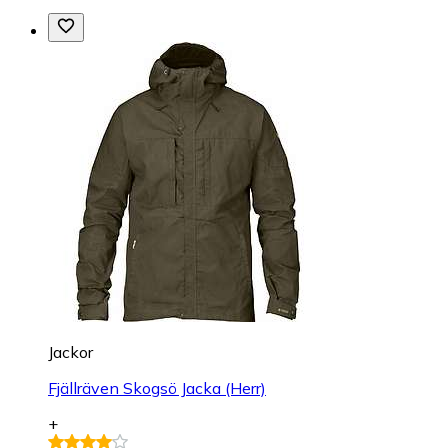
Jackor
Fjällräven Skogsö Jacka (Herr)
+