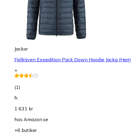
Jackor
Fjällräven Expedition Pack Down Hoodie Jacka (Herr)
+
(
1
)
fr.
1 631 kr
hos
Amazon.se
+6 butiker