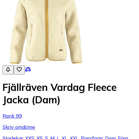
Fjällräven Vardag Fleece
Jacka (Dam)
Rank 99
Skriv omdöme
Storlekar: XXS, XS, S, M, L, XL, XXL, Passform: Dam, Färg: