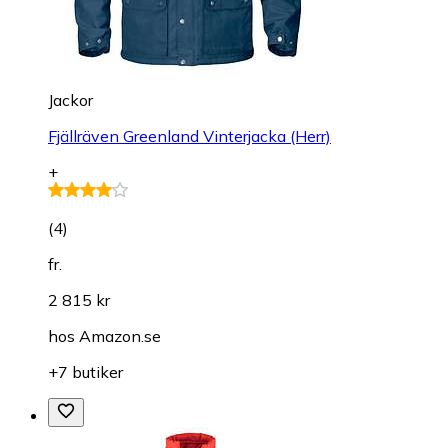
Jackor
Fjällräven Greenland Vinterjacka (Herr)
+
(
4
)
fr.
2 815 kr
hos
Amazon.se
+7 butiker