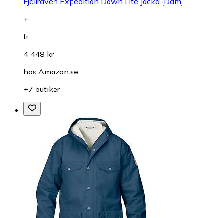
Fjällräven Expedition Down Lite Jacka (Dam)
+
fr.
4 448 kr
hos
Amazon.se
+7 butiker