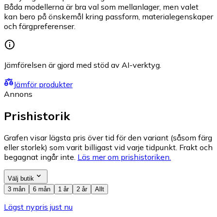
Båda modellerna är bra val som mellanlager, men valet
kan bero på önskemål kring passform, materialegenskaper
och färgpreferenser.
Jämförelsen är gjord med stöd av AI-verktyg.
Jämför produkter
Annons
Prishistorik
Grafen visar lägsta pris över tid för den variant (såsom färg
eller storlek) som varit billigast vid varje tidpunkt. Frakt och
begagnat ingår inte.
Läs mer om prishistoriken.
Välj butik
3 mån
6 mån
1 år
2 år
Allt
Lägst nypris just nu