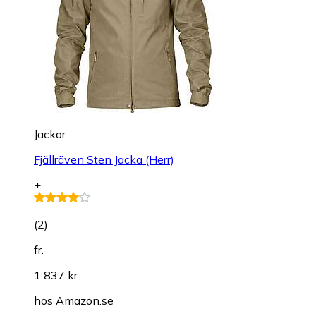
Jackor
Fjällräven Sten Jacka (Herr)
+
(
2
)
fr.
1 837 kr
hos
Amazon.se