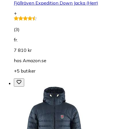
Fjällräven Expedition Down Jacka (Herr)
+
(
3
)
fr.
7 810 kr
hos
Amazon.se
+5 butiker