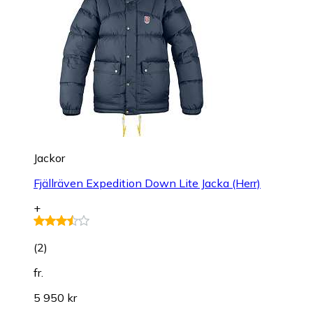
Jackor
Fjällräven Expedition Down Lite Jacka (Herr)
+
(
2
)
fr.
5 950 kr