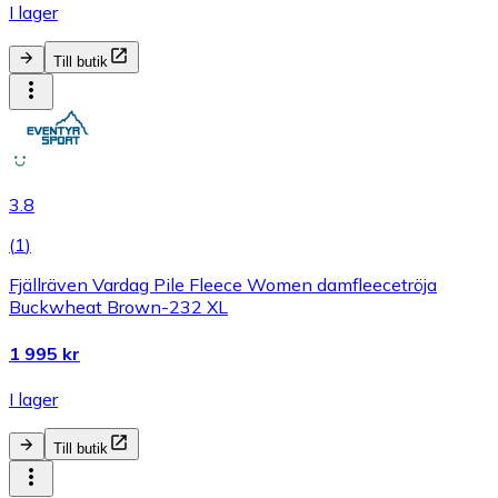
I lager
Till butik
3.8
(
1
)
Fjällräven Vardag Pile Fleece Women damfleecetröja
Buckwheat Brown-232 XL
1 995 kr
I lager
Till butik