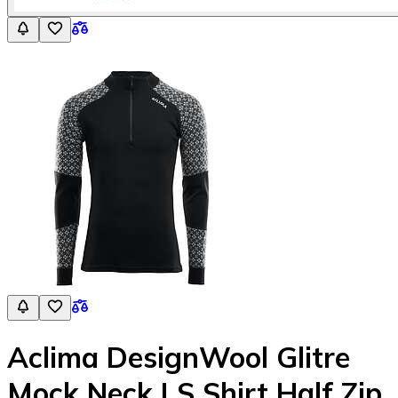
Aclima DesignWool Glitre
Mock Neck LS Shirt Half Zip