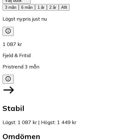
Välj butik
3 mån
6 mån
1 år
2 år
Allt
Lägst nypris just nu
1 087 kr
Fjeld & Fritid
Pristrend
3
mån
Stabil
Lägst
:
1 087 kr
|
Högst
:
1 449 kr
Omdömen