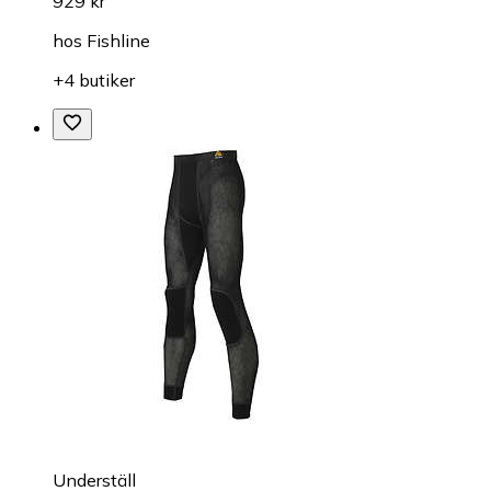
929 kr
hos
Fishline
+4 butiker
Underställ