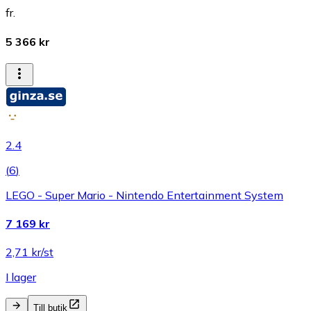
fr.
5 366 kr
2.4
(
6
)
LEGO - Super Mario - Nintendo Entertainment System
7 169 kr
2,71 kr/st
I lager
Till butik