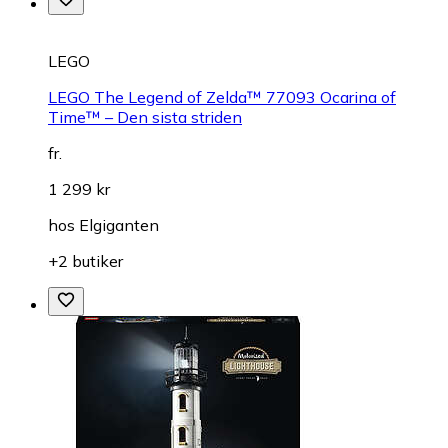
LEGO
LEGO The Legend of Zelda™ 77093 Ocarina of
Time™ – Den sista striden
fr.
1 299 kr
hos
Elgiganten
+2 butiker