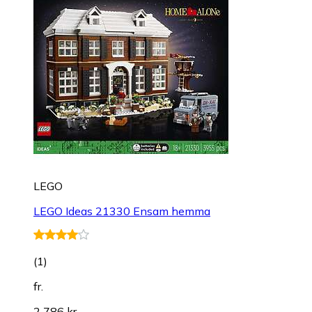
LEGO
LEGO Ideas 21330 Ensam hemma
(
1
)
fr.
2 786 kr