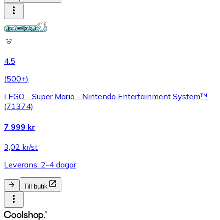
4.5
(
500+
)
LEGO - Super Mario - Nintendo Entertainment System™
(71374)
7 999 kr
3,02 kr/st
Leverans: 2-4 dagar
Till butik