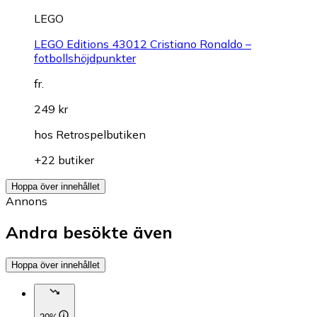
LEGO
LEGO Editions 43012 Cristiano Ronaldo –
fotbollshöjdpunkter
fr.
249 kr
hos
Retrospelbutiken
+22 butiker
Hoppa över innehållet
Annons
Andra besökte även
Hoppa över innehållet