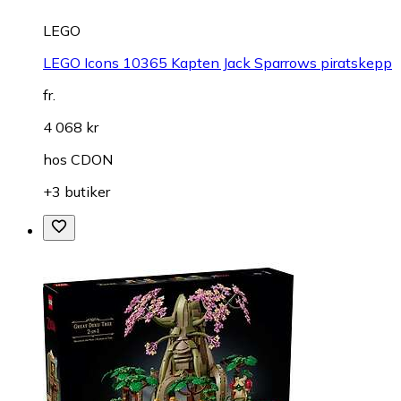
LEGO
LEGO Icons 10365 Kapten Jack Sparrows piratskepp
fr.
4 068 kr
hos
CDON
+3 butiker