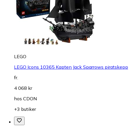
LEGO
LEGO Icons 10365 Kapten Jack Sparrows piratskepp
fr.
4 068 kr
hos
CDON
+3 butiker