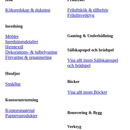
Köksredskap & dukning
Friluftskök & tillbehör
Friluftsverktyg
Inredning
Gaming & Underhållning
Möbler
Inredningsdetaljer
Hemtextil
Sällskapsspel och brädspel
Dekorations- & julbelysning
Förvaring & organisering
Visa allt inom Sällskapsspel
och brädspel
Husdjur
Böcker
Smådjur
Visa allt inom Böcker
Kontorsutrustning
Kontorsmaterial
Renovering & Bygg
Pappersprodukter
Verktyg