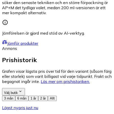
söker den senaste tekniken och en större förpackning är
AP+M det tydliga valet, medan 200 ml-versionen är ett
mer kompakt alternativ.
Jämförelsen är gjord med stöd av AI-verktyg.
Jämför produkter
Annons
Prishistorik
Grafen visar lägsta pris över tid för den variant (såsom färg
eller storlek) som varit billigast vid varje tidpunkt. Frakt och
begagnat ingår inte.
Läs mer om prishistoriken.
Välj butik
3 mån
6 mån
1 år
2 år
Allt
Lägst nypris just nu