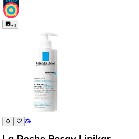
+
3
La Roche Posay Lipikar