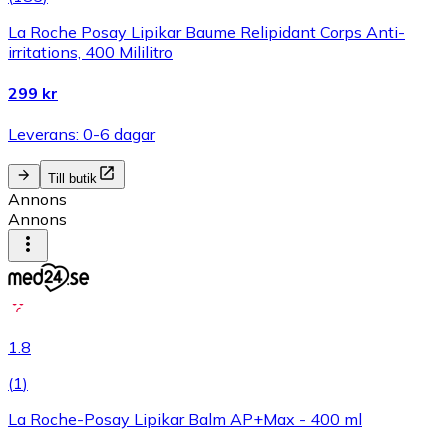
La Roche Posay Lipikar Baume Relipidant Corps Anti-
irritations, 400 Mililitro
299 kr
Leverans: 0-6 dagar
Till butik
Annons
Annons
1.8
(
1
)
La Roche-Posay Lipikar Balm AP+Max - 400 ml