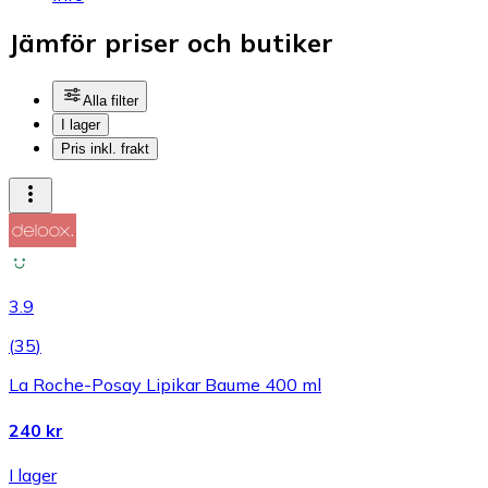
Jämför priser och butiker
Alla filter
I lager
Pris inkl. frakt
3.9
(
35
)
La Roche-Posay Lipikar Baume 400 ml
240 kr
I lager