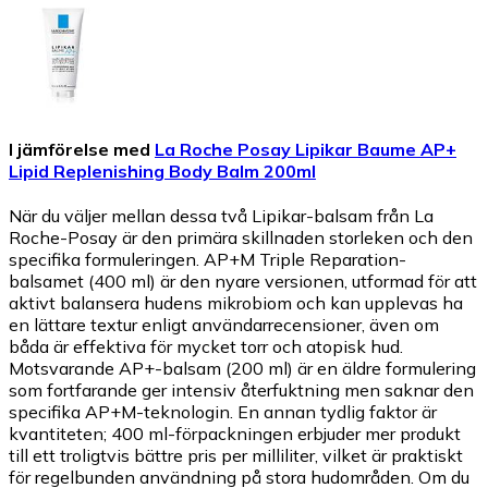
I jämförelse med
La Roche Posay Lipikar Baume AP+
Lipid Replenishing Body Balm 200ml
När du väljer mellan dessa två Lipikar-balsam från La
Roche-Posay är den primära skillnaden storleken och den
specifika formuleringen. AP+M Triple Reparation-
balsamet (400 ml) är den nyare versionen, utformad för att
aktivt balansera hudens mikrobiom och kan upplevas ha
en lättare textur enligt användarrecensioner, även om
båda är effektiva för mycket torr och atopisk hud.
Motsvarande AP+-balsam (200 ml) är en äldre formulering
som fortfarande ger intensiv återfuktning men saknar den
specifika AP+M-teknologin. En annan tydlig faktor är
kvantiteten; 400 ml-förpackningen erbjuder mer produkt
till ett troligtvis bättre pris per milliliter, vilket är praktiskt
för regelbunden användning på stora hudområden. Om du