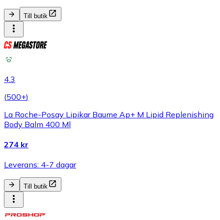
Till butik
4.3
(
500+
)
La Roche-Posay Lipikar Baume Ap+ M Lipid Replenishing
Body Balm 400 Ml
274 kr
Leverans: 4-7 dagar
Till butik