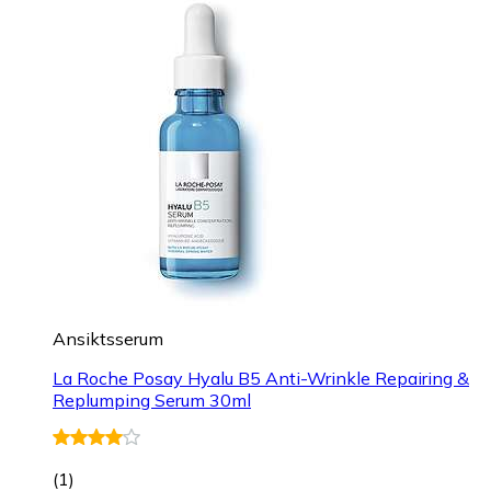
Ansiktsserum
La Roche Posay Hyalu B5 Anti-Wrinkle Repairing &
Replumping Serum 30ml
(
1
)