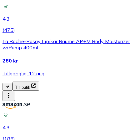
4.3
(
475
)
La Roche-Posay Lipikar Baume AP+M Body Moisturizer
w/Pump 400ml
280 kr
Tillgänglig: 12 aug.
Till butik
4.3
(
185
)