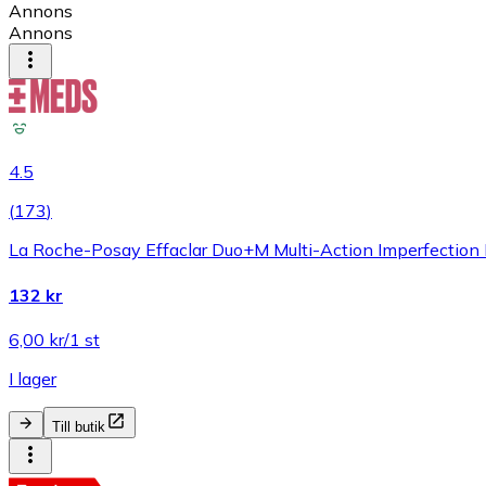
Annons
Annons
4.5
(
173
)
La Roche-Posay Effaclar Duo+M Multi-Action Imperfection 
132 kr
6,00 kr/1 st
I lager
Till butik