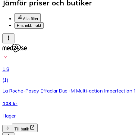
Jämför priser och butiker
Alla filter
Pris inkl. frakt
1.8
(
1
)
La Roche-Posay Effaclar Duo+M Multi-action Imperfection P
103 kr
I lager
Till butik