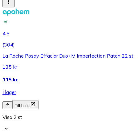
4.5
(
304
)
La Roche Posay Effaclar Duo+M Imperfection Patch 22 st
135 kr
115 kr
I lager
Till butik
Visa 2 st